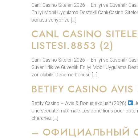
Canlı Casino Siteleri 2026 – En İyi ve Güvenilir Cas
En İyi Mobil Uygulama Destekli Canlı Casino Siteler
bonusu veriyor ve […]
CANL CASINO SITELE
LISTESI.8853 (2)
Canlı Casino Siteleri 2026 – En İyi ve Güvenilir Cas
Güvenilirlik ve Güvenlik En İyi Mobil Uygulama Deste
zor olabilir. Deneme bonusu […]
BETIFY CASINO AVIS
Betify Casino – Avis & Bonus exclusif (2026)
JO
Une sécurité maximale Les conditions pour obtenir 
cherchez […]
– ОФИЦИАЛЬНЫЙ С