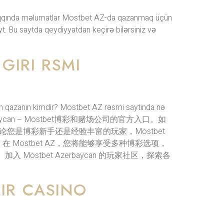
qında məlumatlar Mostbet AZ-da qazanmaq üçün
t. Bu saytda qeydiyyatdan keçirə bilərsiniz və
GIRI RSMI
azanın kimdir? Mostbet AZ rəsmi saytında nə
bet Azerbaycan – Mostbet博彩和赌场公司的官方入口。如
论您是博彩新手还是经验丰富的玩家，Mostbet
。在 Mostbet AZ，您将能够享受多种博彩选项，
stbet Azerbaycan 的玩家社区，探索各
LIR CASINO