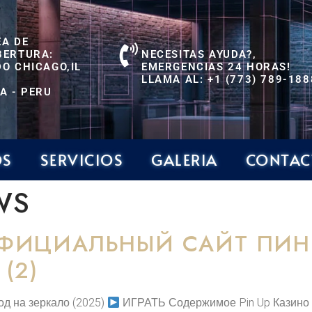
EA DE
BERTURA:
NECESITAS AYUDA?,
O CHICAGO,IL
EMERGENCIAS 24 HORAS!
LLAMA AL: +1 (773) 789-188
A - PERU
OS
SERVICIOS
GALERIA
CONTAC
WS
ОФИЦИАЛЬНЫЙ САЙТ ПИН
(2)
од на зеркало (2025)
ИГРАТЬ Содержимое Pin Up Казино