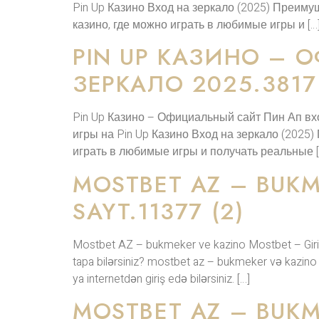
Pin Up Казино Вход на зеркало (2025) Преим
казино, где можно играть в любимые игры и […
PIN UP КАЗИНО – 
ЗЕРКАЛО 2025.3817
Pin Up Казино – Официальный сайт Пин Ап вх
игры на Pin Up Казино Вход на зеркало (2025
играть в любимые игры и получать реальные [
MOSTBET AZ – BUKM
SAYT.11377 (2)
Mostbet AZ – bukmeker ve kazino Mostbet – Giri
tapa bilərsiniz? mostbet az – bukmeker və kazino ş
ya internetdən giriş edə bilərsiniz. […]
MOSTBET AZ – BUKM