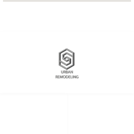
REDES SOCIALES
METODOS DE PAGO
remodelingurban
Cheque
Cash
@urbanremodeling
Zelle
@UrbanRemodeling