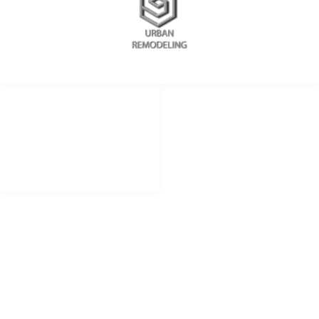
REDES SOCIALES
METODOS DE PAGO
remodelingurban
Cheque
Cash
@urbanremodeling
Zelle
@UrbanRemodeling
urbanedificaciones
CONTACTO LIMA PERU
+51 934 625 198
Peru
Calle Democracia 102 La Perla callao.
CONTACTO CHICAGO