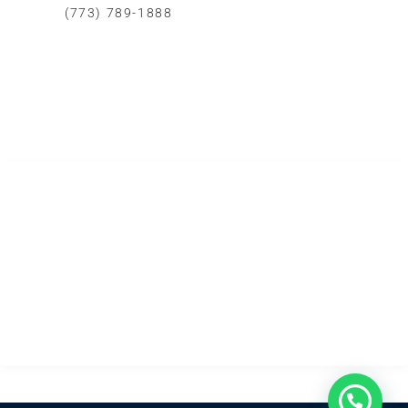
(773) 789-1888
Whatsapp
Correo Eléctronico
Area de Cobertura
Todo Chicago
SERVICIOS DE REMODELACIÓN
Cocinas
Baños
Dormitorios
Casas
Patios