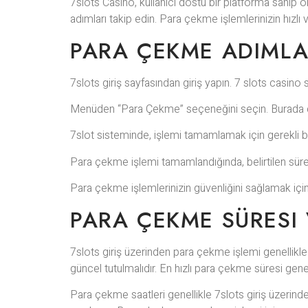
7slots Casino, kullanıcı dostu bir platforma sahip ol
adımları takip edin. Para çekme işlemlerinizin hızlı
PARA ÇEKME ADIMLA
7slots giriş sayfasından giriş yapın. 7 slots casino s
Menüden “Para Çekme” seçeneğini seçin. Burada çeşi
7slot sisteminde, işlemi tamamlamak için gerekli bil
Para çekme işlemi tamamlandığında, belirtilen süre 
Para çekme işlemlerinizin güvenliğini sağlamak içi
PARA ÇEKME SÜRESI 
7slots giriş üzerinden para çekme işlemi genellikle
güncel tutulmalıdır. En hızlı para çekme süresi genel
Para çekme saatleri genellikle 7slots giriş üzerind