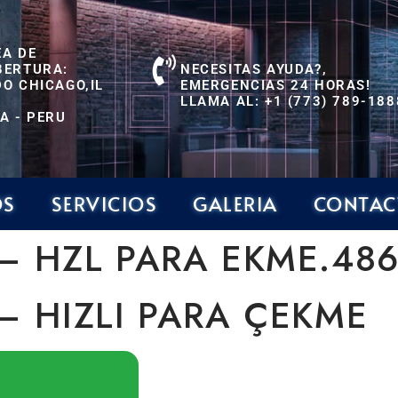
EA DE
BERTURA:
NECESITAS AYUDA?,
O CHICAGO,IL
EMERGENCIAS 24 HORAS!
LLAMA AL: +1 (773) 789-188
A - PERU
OS
SERVICIOS
GALERIA
CONTAC
– HZL PARA EKME.48
– HIZLI PARA ÇEKME