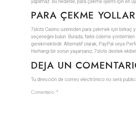
yapılmaz. Bu nedenle, para çekme işlemi için en uy
PARA ÇEKME YOLLAR
7slots Casino üzerinden para çekmek için birkaç yolu
seçeneğini bulun. Burada, farklı ödeme yöntemleri me
gerekmektedir. Alternatif olarak, PayPal veya Perfec
Herhangi bir sorun yaşarsanız, 7slots destek ekibine
DEJA UN COMENTAR
Tu dirección de correo electrónico no será public
Comentario
*