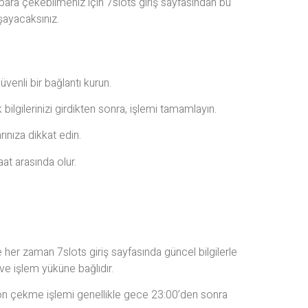
e para çekebilmeniz için 7slots giriş sayfasından bu
şayacaksınız.
üvenli bir bağlantı kurun.
gilerinizi girdikten sonra, işlemi tamamlayın.
ınıza dikkat edin.
at arasında olur.
 her zaman 7slots giriş sayfasında güncel bilgilerle
 ve işlem yüküne bağlıdır.
, son çekme işlemi genellikle gece 23:00’den sonra