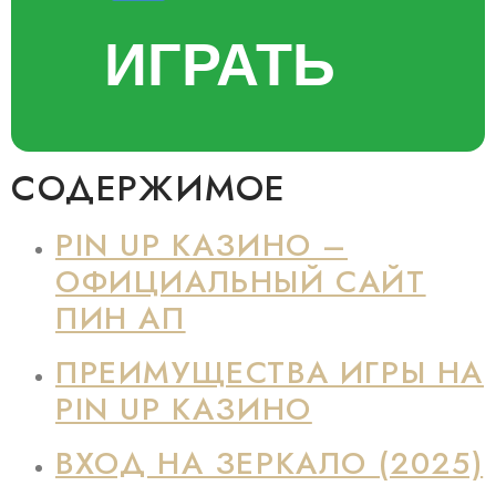
ИГРАТЬ
СОДЕРЖИМОЕ
PIN UP КАЗИНО –
ОФИЦИАЛЬНЫЙ САЙТ
ПИН АП
ПРЕИМУЩЕСТВА ИГРЫ НА
PIN UP КАЗИНО
ВХОД НА ЗЕРКАЛО (2025)