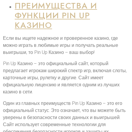
ПРЕИМУЩЕСТВА И
ФУНКЦИИ PIN UP
КАЗИНО
Если вы ищете надежное и проверенное казино, где
можно играть в любимые игры и получать реальные
выигрыши, то Pin Up Казино – ваш выбор!
Pin Up Казино – это официальный сайт, который
предлагает игрокам широкий спектр игр, включая слоты,
карточные игры, рулетку и другие. Сайт имеет
официальную лицензию и является одним из лучших
казино в сети.
Один из главных преимуществ Pin Up Казино – это его
официальный статус. Это означает, что вы можете быть
уверены в безопасности своих данных и выигрышей.
Сайт использует современные технологии для
обеспечения безопасности игроков и защиты их