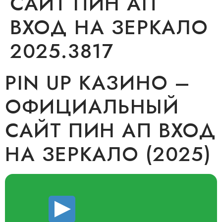
САЙТ ПИН АП
ВХОД НА ЗЕРКАЛО
2025.3817
PIN UP КАЗИНО –
ОФИЦИАЛЬНЫЙ
САЙТ ПИН АП ВХОД
НА ЗЕРКАЛО (2025)