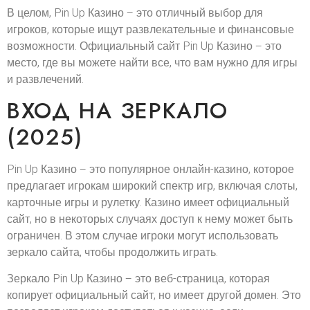
В целом, Pin Up Казино – это отличный выбор для
игроков, которые ищут развлекательные и финансовые
возможности. Официальный сайт Pin Up Казино – это
место, где вы можете найти все, что вам нужно для игры
и развлечений.
ВХОД НА ЗЕРКАЛО
(2025)
Pin Up Казино – это популярное онлайн-казино, которое
предлагает игрокам широкий спектр игр, включая слоты,
карточные игры и рулетку. Казино имеет официальный
сайт, но в некоторых случаях доступ к нему может быть
ограничен. В этом случае игроки могут использовать
зеркало сайта, чтобы продолжить играть.
Зеркало Pin Up Казино – это веб-страница, которая
копирует официальный сайт, но имеет другой домен. Это