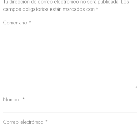
Tu dirección de correo electrónico no será publicada.
Los
campos obligatorios están marcados con
*
Comentario
*
Nombre
*
Correo electrónico
*