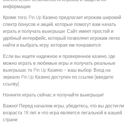
информации.
Кроме того, Pin Up Казино предлагает игрокам широкий
спектр бонусов и акций, которые помогут вам начать
играть и получать выигрыши. Сайт имеет простой и
удобный интерфейс, который позволяет игрокам легко
найти и выбрать игру, которая им понравится.
Если вы ищете надежное и проверенное казино, где
можно играть в любимые игры и получать реальные
выигрыши, то Pin Up Казино – ваш выбор. Вход на
зеркало Pin Up Казино доступен по ссылке [введите
ссылку].
Начните играть сейчас и получайте выигрыши!
Важно! Перед началом игры, убедитесь, что вы достигли
возраста 18 лет и что игра является легальной в вашей
стране.