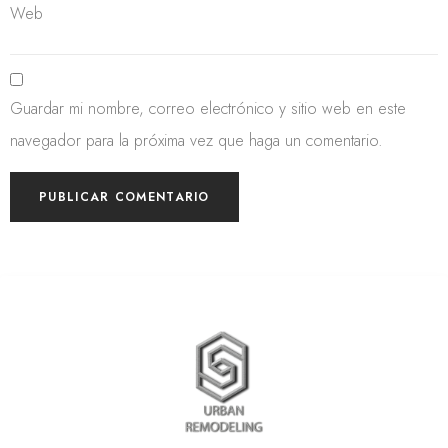
Web
Guardar mi nombre, correo electrónico y sitio web en este
navegador para la próxima vez que haga un comentario.