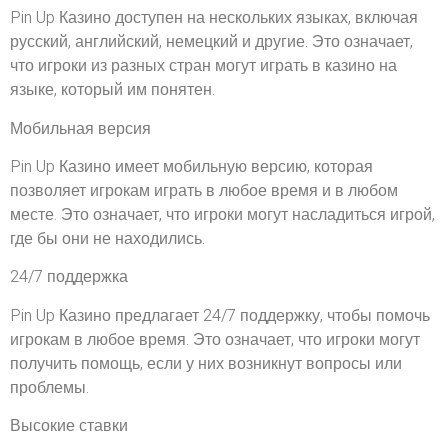
Pin Up Казино доступен на нескольких языках, включая
русский, английский, немецкий и другие. Это означает,
что игроки из разных стран могут играть в казино на
языке, который им понятен.
Мобильная версия
Pin Up Казино имеет мобильную версию, которая
позволяет игрокам играть в любое время и в любом
месте. Это означает, что игроки могут насладиться игрой,
где бы они не находились.
24/7 поддержка
Pin Up Казино предлагает 24/7 поддержку, чтобы помочь
игрокам в любое время. Это означает, что игроки могут
получить помощь, если у них возникнут вопросы или
проблемы.
Высокие ставки