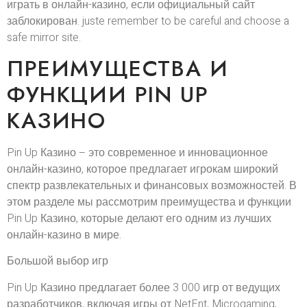
играть в онлайн-казино, если официальный сайт
заблокирован. juste remember to be careful and choose a
safe mirror site.
ПРЕИМУЩЕСТВА И
ФУНКЦИИ PIN UP
КАЗИНО
Pin Up Казино – это современное и инновационное
онлайн-казино, которое предлагает игрокам широкий
спектр развлекательных и финансовых возможностей. В
этом разделе мы рассмотрим преимущества и функции
Pin Up Казино, которые делают его одним из лучших
онлайн-казино в мире.
Большой выбор игр
Pin Up Казино предлагает более 3 000 игр от ведущих
разработчиков, включая игры от NetEnt, Microgaming,