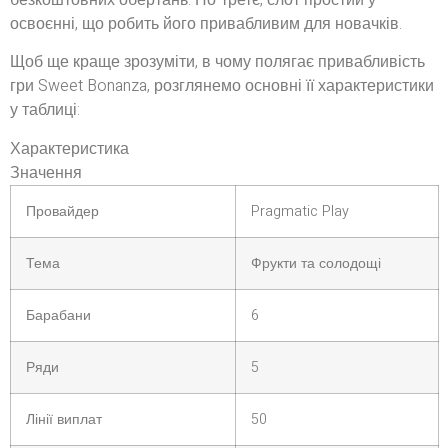
освоєнні, що робить його привабливим для новачків.
Щоб ще краще зрозуміти, в чому полягає привабливість
гри Sweet Bonanza, розглянемо основні її характеристики
у таблиці:
Характеристика
Значення
Провайдер
Pragmatic Play
Тема
Фрукти та солодощі
Барабани
6
Ряди
5
Лінії виплат
50