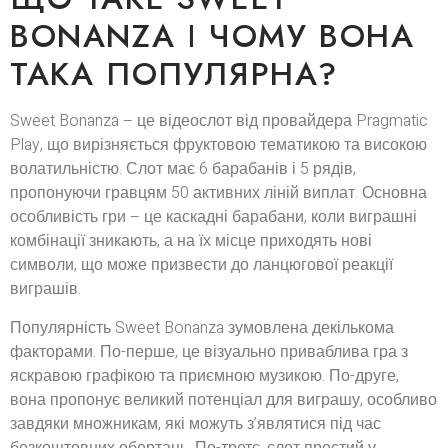
BONANZA І ЧОМУ ВОНА
ТАКА ПОПУЛЯРНА?
Sweet Bonanza – це відеослот від провайдера Pragmatic
Play, що вирізняється фруктовою тематикою та високою
волатильністю. Слот має 6 барабанів і 5 рядів,
пропонуючи гравцям 50 активних ліній виплат. Основна
особливість гри – це каскадні барабани, коли виграшні
комбінації зникають, а на їх місце приходять нові
символи, що може призвести до ланцюгової реакції
виграшів.
Популярність Sweet Bonanza зумовлена декількома
факторами. По-перше, це візуально приваблива гра з
яскравою графікою та приємною музикою. По-друге,
вона пропонує великий потенціал для виграшу, особливо
завдяки множникам, які можуть з’являтися під час
безкоштовних обертань. По-третє, слот простий у