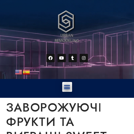
ЗАВОРОЖУЮЧІ
ФРУКТИ ТА