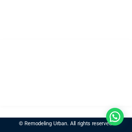
Whatsapp
Correo Eléctronico
Area de Cobertura
Todo Chicago
SERVICIOS DE REMODELACIÓN
Cocinas
Baños
Dormitorios
Casas
Patios
© Remodeling Urban. All rights reserved.