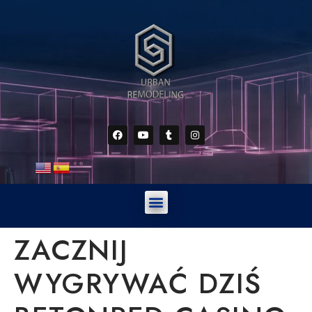
ZACZNIJ
WYGRYWAĆ DZIŚ