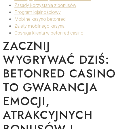
Zasady korzystania z bonusów
Program lojalnościowy
Mobilne kasyno betonred
Zalety mobilnego kasyna
Obsługa klienta w betonred casino
ZACZNIJ
WYGRYWAĆ DZIŚ:
BETONRED CASINO
TO GWARANCJA
EMOCJI,
ATRAKCYJNYCH
BONUSÓW I