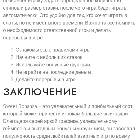
позволяет игроку задать определенное количество
спинов и размер ставки, после чего игра будет играть
автоматически. Это удобно для тех, кто хочет играть в
слоты, но не имеет много времени. Важно также помнить
о необходимости ответственной игры и делать
перерывы в игре.
Ознакомьтесь с правилами игры.
Начните с небольших ставок.
Используйте бонусные функции.
Не играйте на последние деньги.
Делайте перерывы в игре.
ЗАКЛЮЧЕНИЕ
Sweet Bonanza – это увлекательный и прибыльный слот,
который может принести игрокам большие выигрыши.
Благодаря своей яркой графике, увлекательному
геймплею и выгодным бонусным функциям, он завоевал
популярность среди любителей азартных игр по всему