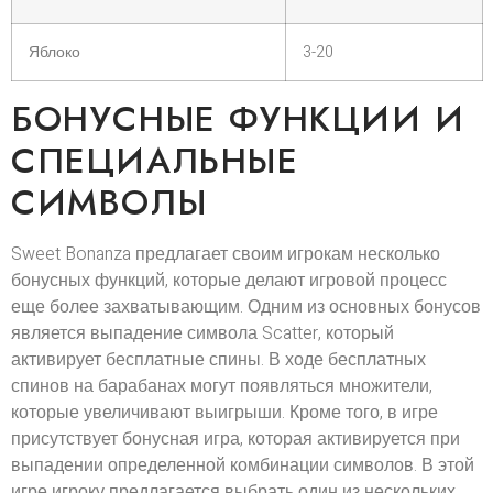
Яблоко
3-20
БОНУСНЫЕ ФУНКЦИИ И
СПЕЦИАЛЬНЫЕ
СИМВОЛЫ
Sweet Bonanza предлагает своим игрокам несколько
бонусных функций, которые делают игровой процесс
еще более захватывающим. Одним из основных бонусов
является выпадение символа Scatter, который
активирует бесплатные спины. В ходе бесплатных
спинов на барабанах могут появляться множители,
которые увеличивают выигрыши. Кроме того, в игре
присутствует бонусная игра, которая активируется при
выпадении определенной комбинации символов. В этой
игре игроку предлагается выбрать один из нескольких