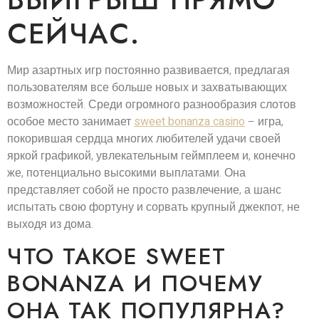
СЕЙЧАС.
Мир азартных игр постоянно развивается, предлагая
пользователям все больше новых и захватывающих
возможностей. Среди огромного разнообразия слотов
особое место занимает
sweet bonanza casino
– игра,
покорившая сердца многих любителей удачи своей
яркой графикой, увлекательным геймплеем и, конечно
же, потенциально высокими выплатами. Она
представляет собой не просто развлечение, а шанс
испытать свою фортуну и сорвать крупный джекпот, не
выходя из дома.
ЧТО ТАКОЕ SWEET
BONANZA И ПОЧЕМУ
ОНА ТАК ПОПУЛЯРНА?