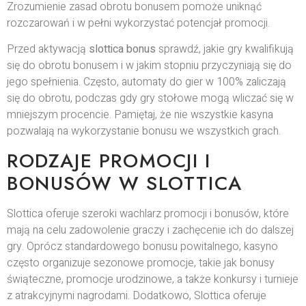
Zrozumienie zasad obrotu bonusem pomoże uniknąć
rozczarowań i w pełni wykorzystać potencjał promocji.
Przed aktywacją
slottica bonus
sprawdź, jakie gry kwalifikują
się do obrotu bonusem i w jakim stopniu przyczyniają się do
jego spełnienia. Często, automaty do gier w 100% zaliczają
się do obrotu, podczas gdy gry stołowe mogą wliczać się w
mniejszym procencie. Pamiętaj, że nie wszystkie kasyna
pozwalają na wykorzystanie bonusu we wszystkich grach.
RODZAJE PROMOCJI I
BONUSÓW W SLOTTICA
Slottica oferuje szeroki wachlarz promocji i bonusów, które
mają na celu zadowolenie graczy i zachęcenie ich do dalszej
gry. Oprócz standardowego bonusu powitalnego, kasyno
często organizuje sezonowe promocje, takie jak bonusy
świąteczne, promocje urodzinowe, a także konkursy i turnieje
z atrakcyjnymi nagrodami. Dodatkowo, Slottica oferuje