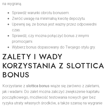
na wygraną.
Sprawdź warunki obrotu bonusem.
Zwróć uwagę na minimalną kwotę depozytu.
Upewnij się, że bonus jest ważny przez odpowiedni
czas.
Sprawdź, czy można połączyć bonus z innymi
promocjami.
Wybierz bonus dopasowany do Twojego stylu gry.
ZALETY I WADY
KORZYSTANIA Z SLOTTICA
BONUS
Korzystanie z
slottica bonus
wiąże się zarówno z zaletami,
jak i wadami. Do zalet można zaliczyć zwiększenie kapitału
początkowego, możliwość testowania nowych gier bez
ryzyka utraty własnych środków, a także szansę na wygranie