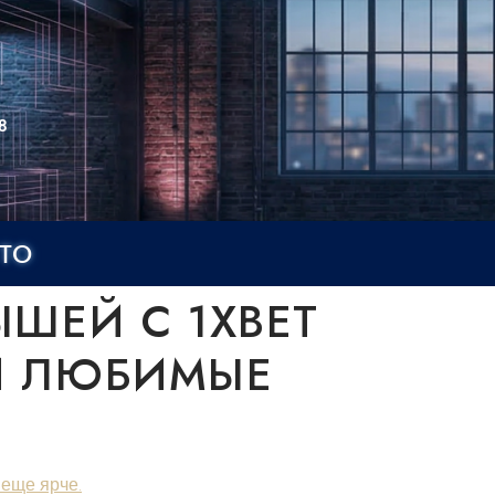
8
TO
ШЕЙ С 1XBET
И ЛЮБИМЫЕ
еще ярче.