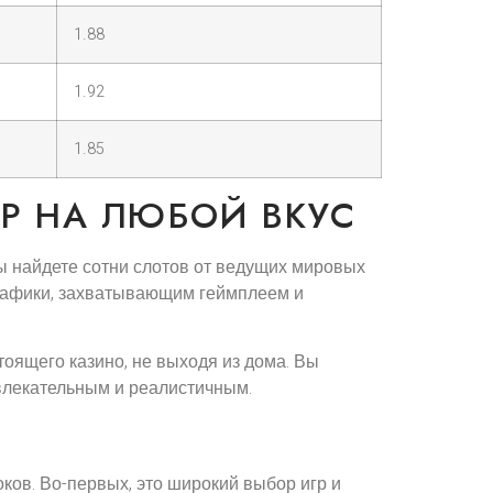
1.88
1.92
1.85
ГР НА ЛЮБОЙ ВКУС
вы найдете сотни слотов от ведущих мировых
 графики, захватывающим геймплеем и
оящего казино, не выходя из дома. Вы
влекательным и реалистичным.
ков. Во-первых, это широкий выбор игр и