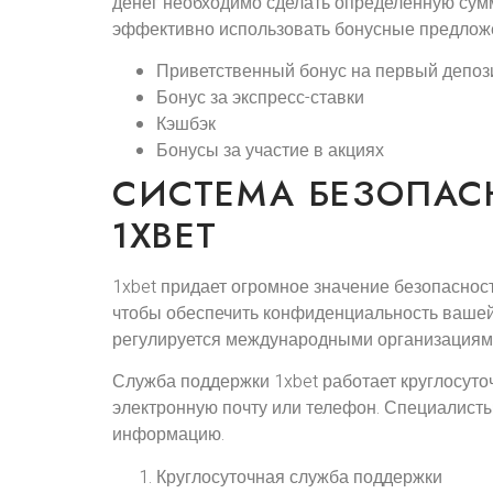
денег необходимо сделать определенную сумм
эффективно использовать бонусные предлож
Приветственный бонус на первый депоз
Бонус за экспресс-ставки
Кэшбэк
Бонусы за участие в акциях
СИСТЕМА БЕЗОПАС
1XBET
1xbet придает огромное значение безопасно
чтобы обеспечить конфиденциальность вашей
регулируется международными организациями,
Служба поддержки 1xbet работает круглосуточ
электронную почту или телефон. Специалист
информацию.
Круглосуточная служба поддержки