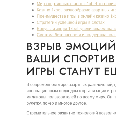
Мир спортивных ставок с 1xbet: от нови
Казино 1xbet: разнообразие азартных иг
Преимущества игры в онлайн-казино 1x
Стратегии успешной игры в слотах
Бонусы и акции 1xbet: увеличиваем ша
Система безопасности и поддержка поль
ВЗРЫВ ЭМОЦИЙ
ВАШИ СПОРТИ
ИГРЫ СТАНУТ Е
В современном мире азартных развлечений, 
инновационным подходом к организации игров
миллионы пользователей по всему миру. Он пр
рулетку, покер и многое другое.
Стремительное развитие технологий позволил