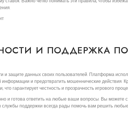
у ставок. Важно четко понимать эти правила, чтобы избеж
ения.
ит
НОСТИ И ПОДДЕРЖКА ПО
сти и защите данных своих пользователей. Платформа испо
 информации и предотвратить мошеннические действия. Кро
 что гарантирует честность и прозрачность игрового проце
но и готова ответить на любые ваши вопросы. Вы можете с
ы службы поддержки всегда рады помочь вам решить любы