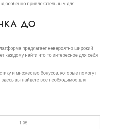
енд особенно привлекательным для
ЧКА ДО
 Платформа предлагает невероятно широкий
ет каждому найти что-то интересное для себя
истику и множество бонусов, которые помогут
, здесь вы найдете все необходимое для
1.95