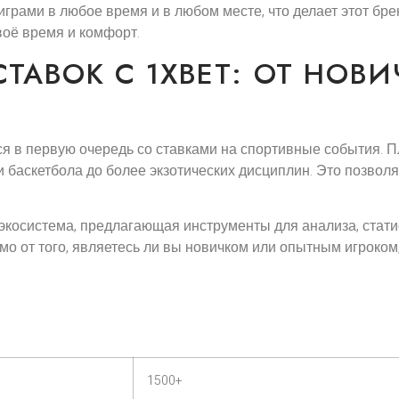
играми в любое время и в любом месте, что делает этот бр
воё время и комфорт.
ТАВОК С 1XBET: ОТ НОВИ
ся в первую очередь со ставками на спортивные события.
 баскетбола до более экзотических дисциплин. Это позволя
я экосистема, предлагающая инструменты для анализа, стат
о от того, являетесь ли вы новичком или опытным игроком
1500+