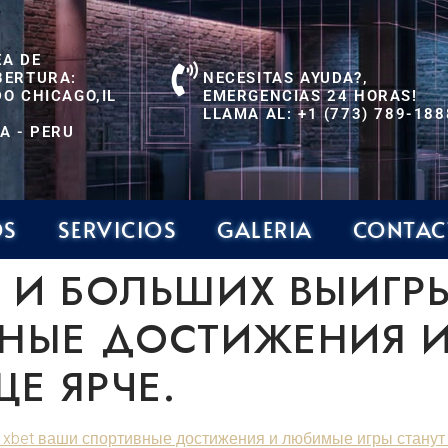
EA DE
BERTURA:
NECESITAS AYUDA?,
O CHICAGO,IL
EMERGENCIAS 24 HORAS!
LLAMA AL: +1 (773) 789-188
A - PERU
OS
SERVICIOS
GALERIA
CONTAC
 И БОЛЬШИХ ВЫИГРЫ
ВНЫЕ ДОСТИЖЕНИЯ 
ЩЕ ЯРЧЕ.
1xbet ваши спортивные достижения и любимые игры станут 