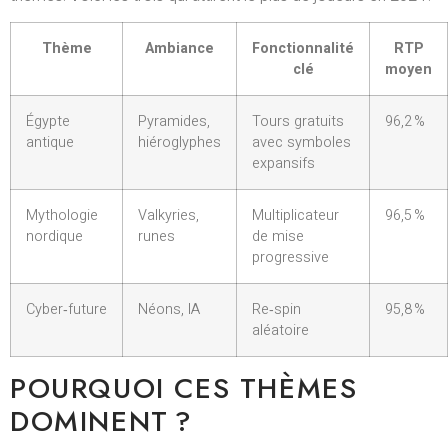
Thème
Ambiance
Fonctionnalité
RTP
clé
moyen
Égypte
Pyramides,
Tours gratuits
96,2 %
antique
hiéroglyphes
avec symboles
expansifs
Mythologie
Valkyries,
Multiplicateur
96,5 %
nordique
runes
de mise
progressive
Cyber‑future
Néons, IA
Re‑spin
95,8 %
aléatoire
POURQUOI CES THÈMES
DOMINENT ?