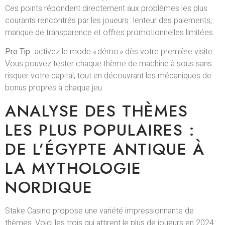
Ces points répondent directement aux problèmes les plus
courants rencontrés par les joueurs : lenteur des paiements,
manque de transparence et offres promotionnelles limitées.
Pro Tip
: activez le mode « démo » dès votre première visite.
Vous pouvez tester chaque thème de machine à sous sans
risquer votre capital, tout en découvrant les mécaniques de
bonus propres à chaque jeu.
ANALYSE DES THÈMES
LES PLUS POPULAIRES :
DE L’ÉGYPTE ANTIQUE À
LA MYTHOLOGIE
NORDIQUE
Stake Casino propose une variété impressionnante de
thèmes. Voici les trois qui attirent le plus de joueurs en 2024 :