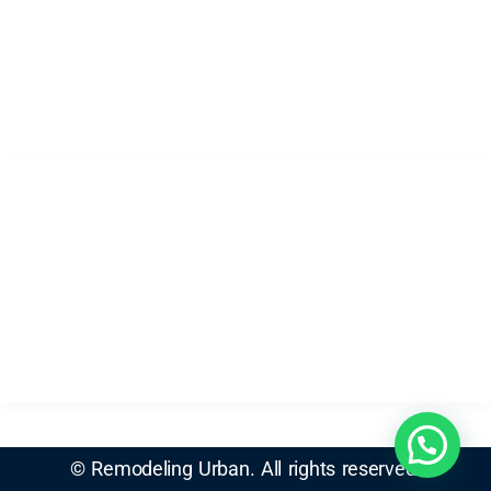
Whatsapp
Correo Eléctronico
Area de Cobertura
Todo Chicago
SERVICIOS DE REMODELACIÓN
Cocinas
Baños
Dormitorios
Casas
Patios
© Remodeling Urban. All rights reserved.