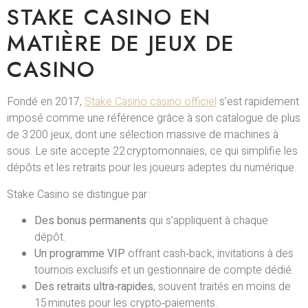
STAKE CASINO EN
MATIÈRE DE JEUX DE
CASINO
Fondé en 2017,
Stake Casino casino officiel
s’est rapidement
imposé comme une référence grâce à son catalogue de plus
de 3 200 jeux, dont une sélection massive de machines à
sous. Le site accepte 22 cryptomonnaies, ce qui simplifie les
dépôts et les retraits pour les joueurs adeptes du numérique.
Stake Casino se distingue par :
Des bonus permanents
qui s’appliquent à chaque
dépôt.
Un programme VIP
offrant cash‑back, invitations à des
tournois exclusifs et un gestionnaire de compte dédié.
Des retraits ultra‑rapides
, souvent traités en moins de
15 minutes pour les crypto‑paiements.