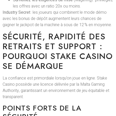
les offres avec un ratio 20x ou moins.
Industry Secret
: les joueurs qui combinent le mode démo
avec les bonus de dépôt augmentent leurs chances de
gagner le jackpot de la machine à sous de 12 % en moyenne.
SÉCURITÉ, RAPIDITÉ DES
RETRAITS ET SUPPORT :
POURQUOI STAKE CASINO
SE DÉMARQUE
La confiance est primordiale lorsqu’on joue en ligne. Stake
Casino possède une licence délivrée par la Malta Gaming
Authority, garantissant un environnement de jeu équitable et
transparent.
POINTS FORTS DE LA