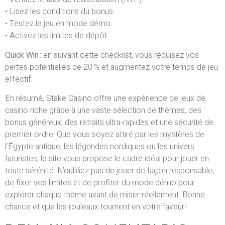
• Lisez les conditions du bonus.
• Testez le jeu en mode démo.
• Activez les limites de dépôt.
Quick Win
: en suivant cette checklist, vous réduisez vos
pertes potentielles de 20 % et augmentez votre temps de jeu
effectif.
En résumé, Stake Casino offre une expérience de jeux de
casino riche grâce à une vaste sélection de thèmes, des
bonus généreux, des retraits ultra‑rapides et une sécurité de
premier ordre. Que vous soyez attiré par les mystères de
l’Égypte antique, les légendes nordiques ou les univers
futuristes, le site vous propose le cadre idéal pour jouer en
toute sérénité. N’oubliez pas de jouer de façon responsable,
de fixer vos limites et de profiter du mode démo pour
explorer chaque thème avant de miser réellement. Bonne
chance et que les rouleaux tournent en votre faveur !