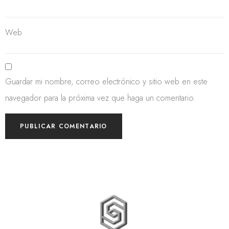
Web
Guardar mi nombre, correo electrónico y sitio web en este
navegador para la próxima vez que haga un comentario.