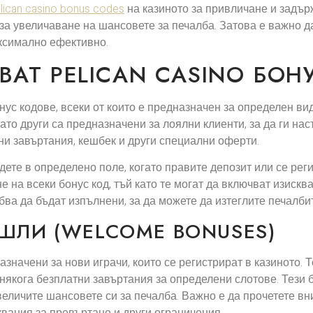
lican casino bonus codes
на казиното за привличане и задър
за увеличаване на шансовете за печалба. Затова е важно д
аксимално ефективно.
ВАТ PELICAN CASINO БОН
с кодове, всеки от които е предназначен за определен вид 
окато други са предназначени за лоялни клиенти, за да ги на
тни завъртания, кешбек и други специални оферти.
едете в определено поле, когато правите депозит или се ре
 на всеки бонус код, тъй като те могат да включват изискв
бва да бъдат изпълнени, за да можете да изтеглите печалбит
ШЛИ (WELCOME BONUSES)
начени за нови играчи, които се регистрират в казиното. Т
някога безплатни завъртания за определени слотове. Тези б
величите шансовете си за печалба. Важно е да прочетете в
квания за превъртане и други ограничения.