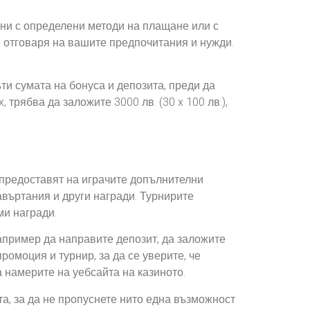
ани с определени методи на плащане или с
е отговаря на вашите предпочитания и нужди.
и сумата на бонуса и депозита, преди да
 трябва да заложите 3000 лв. (30 x 100 лв.),
 предоставят на играчите допълнителни
авъртания и други награди. Турнирите
ми награди.
например да направите депозит, да заложите
омоция и турнир, за да се уверите, че
 намерите на уебсайта на казиното.
а, за да не пропуснете нито една възможност