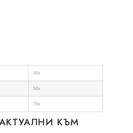
30x
50x
70x
(АКТУАЛНИ КЪМ