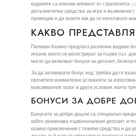
кодовете са ключов елемент от стратегията
pe
допълнителни средства за игра и възможност 
промоции и да знаете как да ги използвате м
КАКВО ПРЕДСТАВЛЯ
Пеликан Казино предлага различни видове бону
играчи, които се регистрират за първи път, д
могат да включват бонуси за депозит, безпла
За да активирате бонус код, трябва да го във
прочетете внимателно условията за използване
максималния залог и други условия, които тря
БОНУСИ ЗА ДОБРЕ ДО
Бонусите за добре дошли са специално предназ
който увеличава първоначалния депозит, и по
казино приключение с повече средства и да у
дошли, тъй като те обикновено включват изис