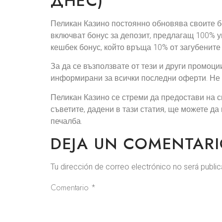
ДНЕС)
Пеликан Казино постоянно обновява своите бо
включват бонус за депозит, предлагащ 100% ув
кешбек бонус, който връща 10% от загубените
За да се възползвате от тези и други промоци
информирани за всички последни оферти. Не з
Пеликан Казино се стреми да предостави на 
съветите, дадени в тази статия, ще можете д
печалба.
DEJA UN COMENTAR
Tu dirección de correo electrónico no será public
Comentario
*