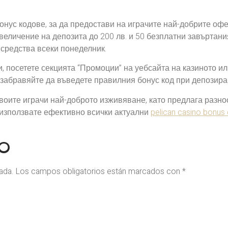
нус кодове, за да предостави на играчите най-добрите оф
еличение на депозита до 200 лв. и 50 безплатни завъртания 
 средства всеки понеделник.
и, посетете секцията “Промоции” на уебсайта на казиното ил
абравяйте да въведете правилния бонус код при депозиране
своите играчи най-доброто изживяване, като предлага разн
а използвате ефективно всички актуални
pelican casino bonus
IO
ada.
Los campos obligatorios están marcados con
*