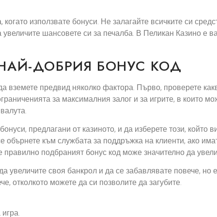
, когато използвате бонуси. Не залагайте всичките си сред
да увеличите шансовете си за печалба. В Пеликан Казино е 
 НАЙ-ДОБРИЯ БОНУС КОД
да вземете предвид няколко фактора. Първо, проверете какв
граниченията за максималния залог и за игрите, в които мо
валута.
онуси, предлагани от казиното, и да изберете този, който 
се обърнете към службата за поддръжка на клиенти, ако им
че правилно подбраният бонус код може значително да увел
да увеличите своя банкрол и да се забавлявате повече, но 
че, отколкото можете да си позволите да загубите.
 игра.