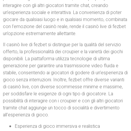
interagire con gli altri giocatori tramite chat, creando
un’esperienza sociale e interattiva. La convenienza di poter
giocare da qualsiasi luogo e in qualsiasi momento, combinata
con l’emozione del casinò reale, rende il casinò live di fezbet
un’opzione estremamente allettante.
Il casinò live di fezbet si distingue per la qualità del servizio
offerto, la professionalità dei croupier e la varietà dei giochi
disponibili. La piattaforma utilizza tecnologie di ultima
generazione per garantire una trasmissione video fluida e
stabile, consentendo ai giocatori di godere di un’esperienza di
gioco senza interruzioni. Inoltre, fezbet offre diverse varianti
di casinò live, con diverse scommesse minime e massime,
per soddisfare le esigenze di ogni tipo di giocatore. La
possibilità di interagire con i croupier e con gli altri giocatori
tramite chat aggiunge un tocco di socialità e divertimento
all’esperienza di gioco.
Esperienza di gioco immersiva e realistica