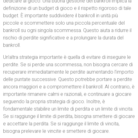
dedicare al gioco. Una buona gestione del bankroll implica la
definizione di un budget di gioco e il rispetto rigoroso di tale
budget. È importante suddividere il bankroll in unità più
piccole e scommettere solo una piccola percentuale del
bankroll su ogni singola scommessa. Questo aiuta a ridurre il
rischio di perdite significative e a prolungare la durata del
bankroll.
Un’altra strategia importante è quella di evitare di inseguire le
perdite. Se si perde una scommessa, non bisogna cercare di
recuperare immediatamente le perdite aumentando l’importo
delle puntate successive. Questo potrebbe portare a perdite
ancora maggiori e a compromettere il bankroll. Al contrario, è
importante rimanere calmi e razionali, e continuare a giocare
seguendo la propria strategia di gioco. Inoltre, è
fondamentale stabilire un limite di perdita e un limite di vincita.
Se si raggiunge il limite di perdita, bisogna smettere di giocare
e accettare la perdita. Se si raggiunge il limite di vincita,
bisogna prelevare le vincite e smettere di giocare.