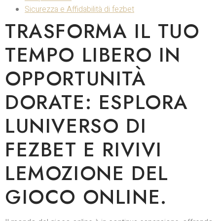
Sicurezza e Affidabilità di fezbet
TRASFORMA IL TUO
TEMPO LIBERO IN
OPPORTUNITÀ
DORATE: ESPLORA
LUNIVERSO DI
FEZBET E RIVIVI
LEMOZIONE DEL
GIOCO ONLINE.