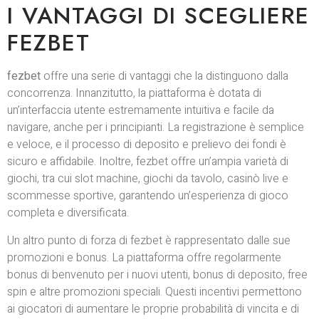
I VANTAGGI DI SCEGLIERE
FEZBET
fezbet
offre una serie di vantaggi che la distinguono dalla
concorrenza. Innanzitutto, la piattaforma è dotata di
un’interfaccia utente estremamente intuitiva e facile da
navigare, anche per i principianti. La registrazione è semplice
e veloce, e il processo di deposito e prelievo dei fondi è
sicuro e affidabile. Inoltre, fezbet offre un’ampia varietà di
giochi, tra cui slot machine, giochi da tavolo, casinò live e
scommesse sportive, garantendo un’esperienza di gioco
completa e diversificata.
Un altro punto di forza di fezbet è rappresentato dalle sue
promozioni e bonus. La piattaforma offre regolarmente
bonus di benvenuto per i nuovi utenti, bonus di deposito, free
spin e altre promozioni speciali. Questi incentivi permettono
ai giocatori di aumentare le proprie probabilità di vincita e di