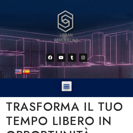
TRASFORMA IL TUO
TEMPO LIBERO IN