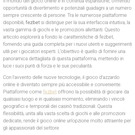
Il mondo del gioco online è in continua espansione, offrendo
opportunità di divertimento e potenziali guadagni a un numero
sempre crescente di persone. Tra le numerose piattaforme
disponibili,
fezbet
si distingue per la sua interfaccia intuitiva, la
vasta gamma di giochi e le promozioni allettanti. Questo
articolo esplorerà a fondo le caratteristiche di fezbet,
fornendo una guida completa per i nuovi utenti e suggerimenti
utili per i giocatori esperti. L’obiettivo è quello di fornire una
panoramica dettagliata di questa piattaforma, mettendo in
luce i suoi punti di forza e le sue peculiarità.
Con l’avvento delle nuove tecnologie, il gioco d’azzardo
online è diventato sempre più accessibile e conveniente.
Piattaforme come
fezbet
offrono la possibilità di giocare da
qualsiasi luogo e in qualsiasi momento, eliminando i vincoli
geografici e temporali dei casinò tradizionali. Questa
flessibilità, unita alla vasta scelta di giochi e alle promozioni
dedicate, rende il gioco online un’opzione molto attraente per
gli appassionati del settore.