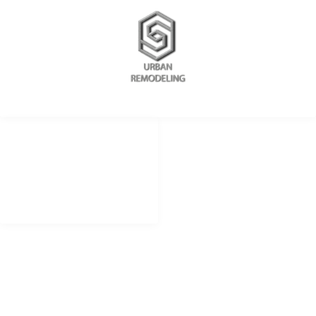
REDES SOCIALES
METODOS DE PAGO
remodelingurban
Cheque
Cash
@urbanremodeling
Zelle
@UrbanRemodeling
urbanedificaciones
CONTACTO LIMA PERU
+51 934 625 198
Peru
Calle Democracia 102 La Perla callao.