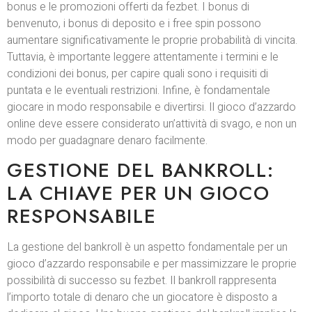
bonus e le promozioni offerti da fezbet. I bonus di
benvenuto, i bonus di deposito e i free spin possono
aumentare significativamente le proprie probabilità di vincita.
Tuttavia, è importante leggere attentamente i termini e le
condizioni dei bonus, per capire quali sono i requisiti di
puntata e le eventuali restrizioni. Infine, è fondamentale
giocare in modo responsabile e divertirsi. Il gioco d’azzardo
online deve essere considerato un’attività di svago, e non un
modo per guadagnare denaro facilmente.
GESTIONE DEL BANKROLL:
LA CHIAVE PER UN GIOCO
RESPONSABILE
La gestione del bankroll è un aspetto fondamentale per un
gioco d’azzardo responsabile e per massimizzare le proprie
possibilità di successo su fezbet. Il bankroll rappresenta
l’importo totale di denaro che un giocatore è disposto a