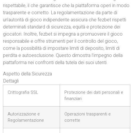
rispettabile, il che garantisce che la piattaforma operi in modo
trasparente e corretto. La regolamentazione da parte di
un’autorità di gioco indipendente assicura che fezbet rispetti
determinati standard di sicurezza, equità e protezione dei
giocatori. Inoltre, fezbet si impegna a promuovere il gioco
responsabile e offre strumenti per il controllo del gioco,
come la possibilità di impostare limiti di deposito, limiti di
perdita e autoesclusione. Questo dimostra l’impegno della
piattaforma nei confronti della tutela dei suoi utenti.
Aspetto della Sicurezza
Dettagli
Crittografia SSL
Protezione dei dati personali e
finanziari
Autorizzazione e
Operazioni trasparenti e
Regolamentazione
corrette