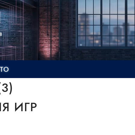
8
TO
3)
Я ИГР