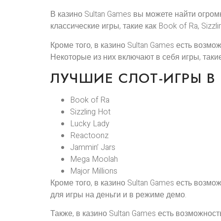
В казино Sultan Games вы можете найти огром
классические игры, такие как Book of Ra, Sizz
Кроме того, в казино Sultan Games есть возм
Некоторые из них включают в себя игры, такие 
ЛУЧШИЕ СЛОТ-ИГРЫ В
Book of Ra
Sizzling Hot
Lucky Lady
Reactoonz
Jammin’ Jars
Mega Moolah
Major Millions
Кроме того, в казино Sultan Games есть возмож
для игры на деньги и в режиме демо.
Также, в казино Sultan Games есть возможнос