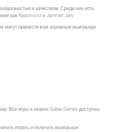
нообразностью и качеством. Среди них есть
акие как Reactoonz и Jammin’ Jars.
рые могут принести вам огромные выигрыши.
окер. Все игры в казино Sultan Games доступны
начать играть и получать выигрыши.