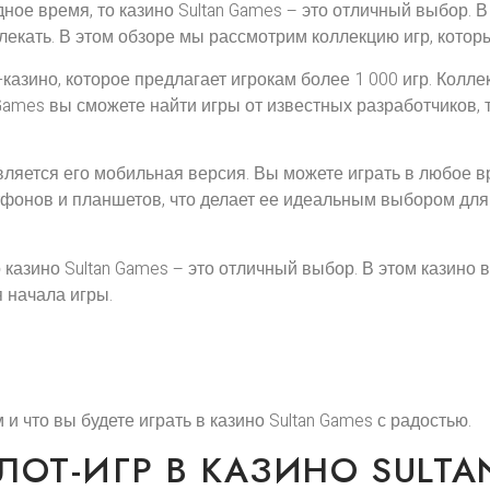
ое время, то казино Sultan Games – это отличный выбор. 
влекать. В этом обзоре мы рассмотрим коллекцию игр, котор
казино, которое предлагает игрокам более 1 000 игр. Колле
n Games вы сможете найти игры от известных разработчиков, т
ляется его мобильная версия. Вы можете играть в любое вре
фонов и планшетов, что делает ее идеальным выбором для и
 казино Sultan Games – это отличный выбор. В этом казино 
я начала игры.
и что вы будете играть в казино Sultan Games с радостью.
ОТ-ИГР В КАЗИНО SULTA