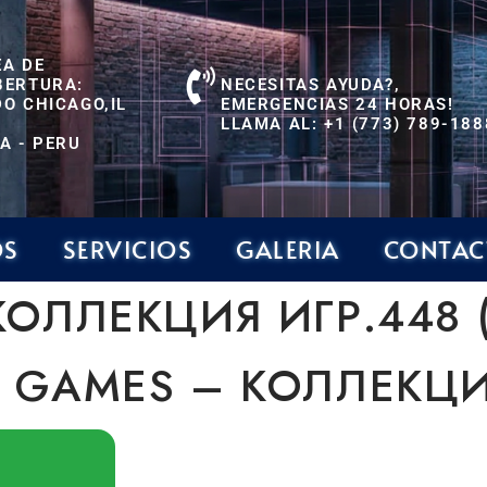
EA DE
BERTURA:
NECESITAS AYUDA?,
O CHICAGO,IL
EMERGENCIAS 24 HORAS!
LLAMA AL: +1 (773) 789-188
A - PERU
OS
SERVICIOS
GALERIA
CONTAC
ОЛЛЕКЦИЯ ИГР.448 (
 GAMES – КОЛЛЕКЦИ