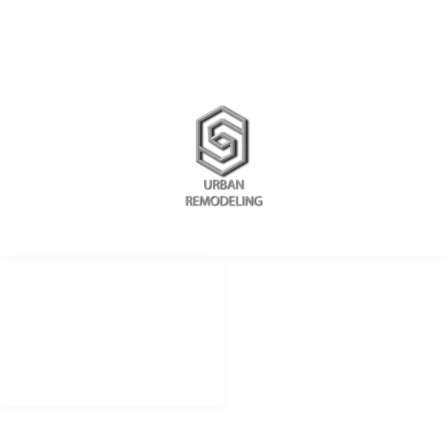
REDES SOCIALES
METODOS DE PAGO
remodelingurban
Cheque
Cash
@urbanremodeling
Zelle
@UrbanRemodeling
urbanedificaciones
CONTACTO LIMA PERU
+51 934 625 198