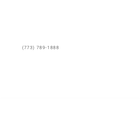
Peru
Calle Democracia 102 La Perla callao.
CONTACTO CHICAGO
(773) 789-1888
Whatsapp
Correo Eléctronico
Area de Cobertura
Todo Chicago
SERVICIOS DE REMODELACIÓN
Cocinas
Baños
Dormitorios