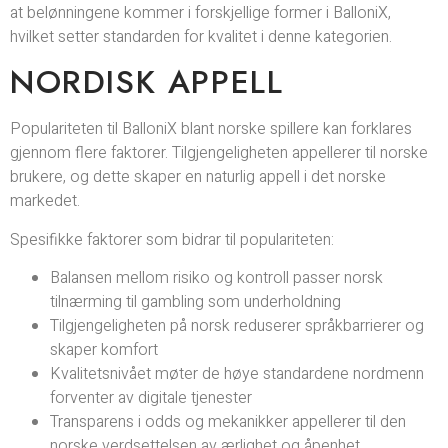
at belønningene kommer i forskjellige former i BalloniX,
hvilket setter standarden for kvalitet i denne kategorien.
NORDISK APPELL
Populariteten til BalloniX blant norske spillere kan forklares
gjennom flere faktorer. Tilgjengeligheten appellerer til norske
brukere, og dette skaper en naturlig appell i det norske
markedet.
Spesifikke faktorer som bidrar til populariteten:
Balansen mellom risiko og kontroll passer norsk
tilnærming til gambling som underholdning
Tilgjengeligheten på norsk reduserer språkbarrierer og
skaper komfort
Kvalitetsnivået møter de høye standardene nordmenn
forventer av digitale tjenester
Transparens i odds og mekanikker appellerer til den
norske verdsettelsen av ærlighet og åpenhet