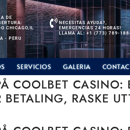
EA DE
BERTURA:
NECESITAS AYUDA?,
O CHICAGO,IL
EMERGENCIAS 24 HORAS!
LLAMA AL: +1 (773) 789-188
A - PERU
OS
SERVICIOS
GALERIA
CONTAC
 PÅ COOLBET CASINO:
R BETALING, RASKE U