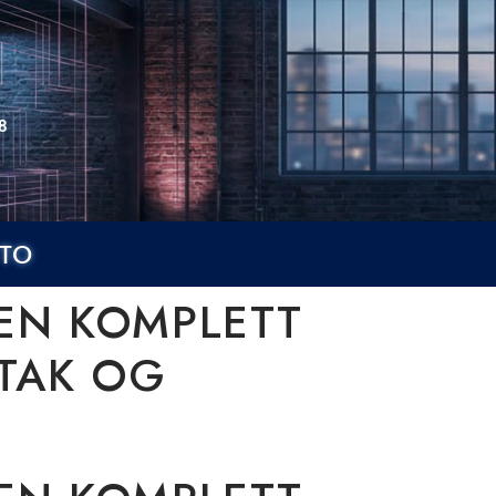
8
TO
 EN KOMPLETT
TTAK OG