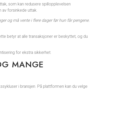
 uttak, som kan redusere spillopplevelsen
n av forsinkede uttak.
ger og må vente i flere dager før hun får pengene.
te betyr at alle transaksjoner er beskyttet, og du
tisering for ekstra sikkerhet.
 OG MANGE
akssykluser i bransjen. På plattformen kan du velge