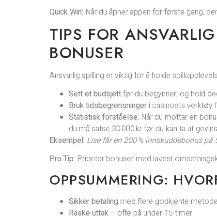
Quick Win:
Når du åpner appen for første gang, be
TIPS FOR ANSVARLIG
BONUSER
Ansvarlig spilling er viktig for å holde spilloppleve
Sett et budsjett
før du begynner, og hold deg 
Bruk tidsbegrensninger
i casinoets verktøy f
Statistisk forståelse:
Når du mottar en bonus,
du må satse 30 000 kr før du kan ta ut gevins
Eksempel:
Lise får en 200 % innskuddsbonus på 5
Pro Tip:
Prioriter bonuser med lavest omsetningskr
OPPSUMMERING: HVOR
Sikker betaling
med flere godkjente metode
Raske uttak
– ofte på under 15 timer