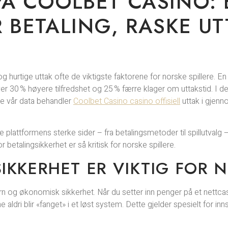
 PÅ COOLBET CASINO:
R BETALING, RASKE U
og hurtige uttak ofte de viktigste faktorene for norske spillere. E
r 30 % høyere tilfredshet og 25 % færre klager om uttakstid. I de
ge vår data behandler
Coolbet Casino casino offisiell
uttak i gjenn
te plattformens sterke sider – fra betalingsmetoder til spillutva
r betalingsikkerhet er så kritisk for norske spillere.
KKERHET ER VIKTIG FOR N
rn og økonomisk sikkerhet. Når du setter inn penger på et nettcas
aldri blir «fanget» i et løst system. Dette gjelder spesielt for in