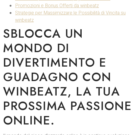
Promozioni e Bonus Offerti da winbeatz
Strategie per Massimizzare le Possibilità di Vincita su
winbeatz
SBLOCCA UN
MONDO DI
DIVERTIMENTO E
GUADAGNO CON
WINBEATZ, LA TUA
PROSSIMA PASSIONE
ONLINE.