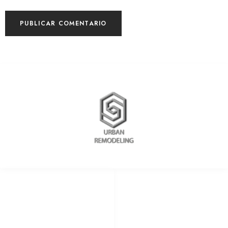
REDES SOCIALES
METODOS DE PAGO
remodelingurban
Cheque
Cash
@urbanremodeling
Zelle
@UrbanRemodeling