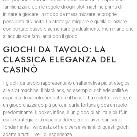
familiarizzare con le regole di ogni slot machine prima di
iniziare a giocare, in modo da massimizzare le proprie
possibilità di vincita. La strategia migliore è quella di iniziare
con puntate basse e aumentare gradualmente man mano che
si acquisisce familiarità con il gioco.
GIOCHI DA TAVOLO: LA
CLASSICA ELEGANZA DEL
CASINÒ
I giochi da tavolo rappresentano un’alternativa più strategica
alle slot machine. Il blackjack, ad esempio, richiede abilità e
capacità di calcolo per battere il banco. La roulette, invece, è
un gioco d’azzardo più puro, in cui la fortuna gioca un ruolo
predominante. Il poker, infine, è un gioco di abilità e bluff, in
cui la strategia e la capacità di leggere gli avversari sono
fondamentali. winbeatz offre diverse varianti di questi giochi,
adatte a tutti i livelli di esperienza.