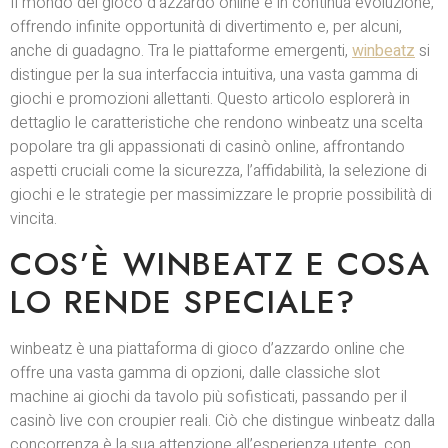
Il mondo del gioco d’azzardo online è in continua evoluzione,
offrendo infinite opportunità di divertimento e, per alcuni,
anche di guadagno. Tra le piattaforme emergenti,
winbeatz
si
distingue per la sua interfaccia intuitiva, una vasta gamma di
giochi e promozioni allettanti. Questo articolo esplorerà in
dettaglio le caratteristiche che rendono winbeatz una scelta
popolare tra gli appassionati di casinò online, affrontando
aspetti cruciali come la sicurezza, l’affidabilità, la selezione di
giochi e le strategie per massimizzare le proprie possibilità di
vincita.
COS’È WINBEATZ E COSA
LO RENDE SPECIALE?
winbeatz è una piattaforma di gioco d’azzardo online che
offre una vasta gamma di opzioni, dalle classiche slot
machine ai giochi da tavolo più sofisticati, passando per il
casinò live con croupier reali. Ciò che distingue winbeatz dalla
concorrenza è la sua attenzione all’esperienza utente, con