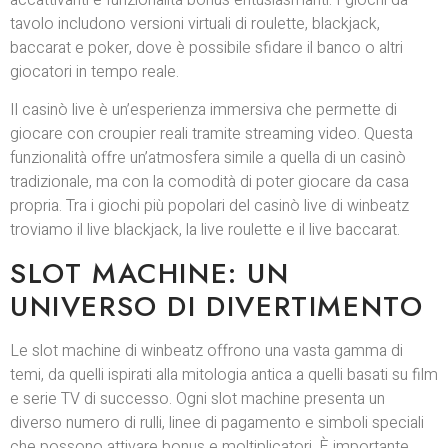
tavolo includono versioni virtuali di roulette, blackjack,
baccarat e poker, dove è possibile sfidare il banco o altri
giocatori in tempo reale.
Il casinò live è un’esperienza immersiva che permette di
giocare con croupier reali tramite streaming video. Questa
funzionalità offre un’atmosfera simile a quella di un casinò
tradizionale, ma con la comodità di poter giocare da casa
propria. Tra i giochi più popolari del casinò live di winbeatz
troviamo il live blackjack, la live roulette e il live baccarat.
SLOT MACHINE: UN
UNIVERSO DI DIVERTIMENTO
Le slot machine di winbeatz offrono una vasta gamma di
temi, da quelli ispirati alla mitologia antica a quelli basati su film
e serie TV di successo. Ogni slot machine presenta un
diverso numero di rulli, linee di pagamento e simboli speciali
che possono attivare bonus e moltiplicatori. È importante