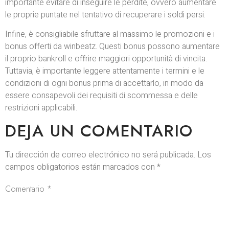
importante evitare di inseguire le perdite, ovvero aumentare
le proprie puntate nel tentativo di recuperare i soldi persi.
Infine, è consigliabile sfruttare al massimo le promozioni e i
bonus offerti da winbeatz. Questi bonus possono aumentare
il proprio bankroll e offrire maggiori opportunità di vincita.
Tuttavia, è importante leggere attentamente i termini e le
condizioni di ogni bonus prima di accettarlo, in modo da
essere consapevoli dei requisiti di scommessa e delle
restrizioni applicabili.
DEJA UN COMENTARIO
Tu dirección de correo electrónico no será publicada.
Los
campos obligatorios están marcados con
*
Comentario
*