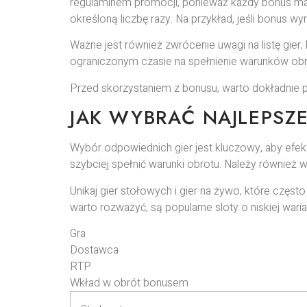
regulaminem promocji, ponieważ każdy bonus ma 
określoną liczbę razy. Na przykład, jeśli bonus w
Ważne jest również zwrócenie uwagi na listę gier
ograniczonym czasie na spełnienie warunków ob
Przed skorzystaniem z bonusu, warto dokładnie p
JAK WYBRAĆ NAJLEPSZ
Wybór odpowiednich gier jest kluczowy, aby efek
szybciej spełnić warunki obrotu. Należy również w
Unikaj gier stołowych i gier na żywo, które częs
warto rozważyć, są popularne sloty o niskiej waria
Gra
Dostawca
RTP
Wkład w obrót bonusem