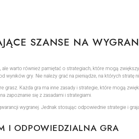
AJĄCE SZANSE NA WYGRAN
, ale warto również pamiętać o strategiach, które mogą zwięks
e od wyników gry. Nie należy grać na pieniądze, na których stratę
re grasz. Każda gra ma inne zasady i strategie, które mogą zwi
a zapoznanie się z zasadami i strategiami.
a gwarancji wygranej. Jednak stosując odpowiednie strategie i g
M I ODPOWIEDZIALNA GRA