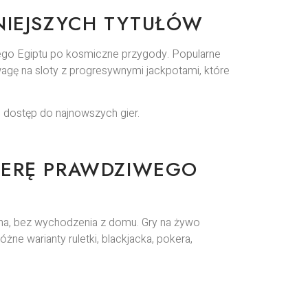
NIEJSZYCH TYTUŁÓW
nego Egiptu po kosmiczne przygody. Popularne
wagę na sloty z progresywnymi jackpotami, które
m dostęp do najnowszych gier.
FERĘ PRAWDZIWEGO
yna, bez wychodzenia z domu. Gry na żywo
ne warianty ruletki, blackjacka, pokera,