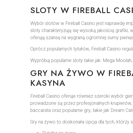
SLOTY W FIREBALL CA
Wybór slotów w Fireball Casino jest naprawdę i
sloty charakteryzują się wysoką jakością grafiki
oferują szansę na wygraną ogromnej sumy pienię
Oprócz popularnych tytułów, Fireball Casino regu
Wypróbuj popularne sloty takie jak: Mega Moolah,
GRY NA ŻYWO W FIREB
KASYNA
Fireball Casino oferuje również szeroki wybór g
prowadzone są przez profesjonalnych krupierów, kt
baccarata oraz popularne gry, takie jak Dream Cat
Gry na żywo to doskonała opcja dla tych, którzy sz