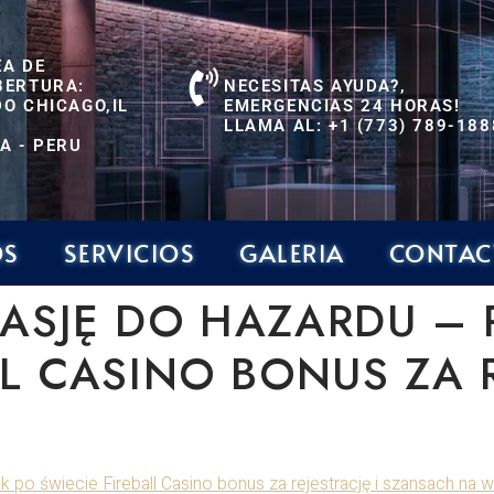
EA DE
BERTURA:
NECESITAS AYUDA?,
O CHICAGO,IL
EMERGENCIAS 24 HORAS!
LLAMA AL: +1 (773) 789-188
A - PERU
OS
SERVICIOS
GALERIA
CONTAC
PASJĘ DO HAZARDU –
LL CASINO BONUS ZA R
po świecie Fireball Casino bonus za rejestrację i szansach na w