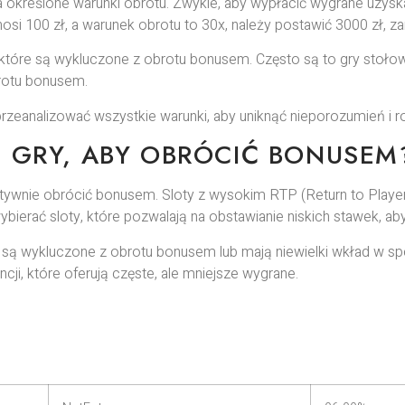
określone warunki obrotu. Zwykle, aby wypłacić wygrane uzysk
ynosi 100 zł, a warunek obrotu to 30x, należy postawić 3000 zł,
, które są wykluczone z obrotu bonusem. Często są to gry stoło
rotu bonusem.
rzeanalizować wszystkie warunki, aby uniknąć nieporozumień i 
E GRY, ABY OBRÓCIĆ BONUSEM
tywnie obrócić bonusem. Sloty z wysokim RTP (Return to Player
ybierać sloty, które pozwalają na obstawianie niskich stawek, aby
to są wykluczone z obrotu bonusem lub mają niewielki wkład w s
ncji, które oferują częste, ale mniejsze wygrane.