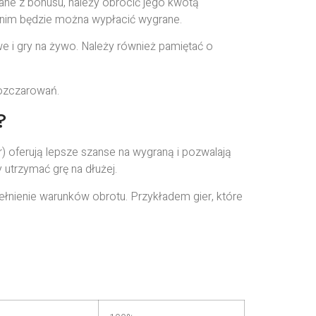
ane z bonusu, należy obrócić jego kwotą
 zanim będzie można wypłacić wygrane.
we i gry na żywo. Należy również pamiętać o
rozczarowań.
?
) oferują lepsze szanse na wygraną i pozwalają
 utrzymać grę na dłużej.
pełnienie warunków obrotu. Przykładem gier, które