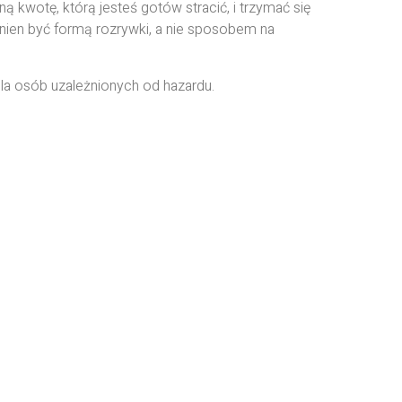
kwotę, którą jesteś gotów stracić, i trzymać się
inien być formą rozrywki, a nie sposobem na
dla osób uzależnionych od hazardu.