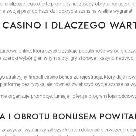
o, analizując jego ofertę promocyjną, zasady obrotu bonusem, d
ie swojej pasji do hazardu i odkrycie szans na wielkie wygrane!
LL CASINO I DLACZEGO WA
rdowa online, która szybko zyskuje popularność wśród graczy. Je
uje szeroki wybór gier, w tym sloty, gry stołowe i kasyno na ż
ego atrakcyjny
fireball casino bonus za rejestrację
, który daje no
 platformę bez ryzyka, ale również zwiększyć swoje szanse na w
nie organizuje promocje, turnieje i oferuje program lojalności
A I OBROTU BONUSEM POWIT
, zazwyczaj wystarczy założyć konto i dokonać pierwszego depo