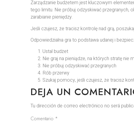
Zarządzanie budżetem jest kluczowym elementem o
tego limitu. Nie próbuj odzyskiwać przegranych, 
zarabianie pieniędzy.
Jeśli czujesz, że tracisz kontrolę nad grą, posz
Odpowiedzialna gra to podstawa udanej i bezpiec
Ustal budżet
Nie graj na pieniądze, na których stratę ni
Nie próbuj odzyskiwać przegranych
Rób przerwy
Szukaj pomocy, jeśli czujesz, że tracisz kon
DEJA UN COMENTAR
Tu dirección de correo electrónico no será public
Comentario
*