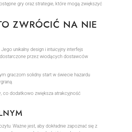
ostępne gry oraz strategie, które mogą zwiększyć
RTO ZWRÓCIĆ NA NIE
go unikalny design i intuicyjny interfejs
ywo, dostarczone przez wiodących dostawców
wym graczom solidny start w świecie hazardu
ygraną.
owy, co dodatkowo zwiększa atrakcyjność
ALNYM
zytu. Ważne jest, aby dokładnie zapoznać się z