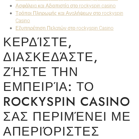
Ασφάλεια και Αξιοπιστία στο rockyspin casino
Τρόποι Πληρωμής και Αναλήψεων στο rockyspin
Casino
Εξυπηρέτηση Πελατών στο rockyspin Casino
ΚΕΡΔΊΣΤΕ,
ΔΙΑΣΚΕΔΆΣΤΕ,
ΖΉΣΤΕ ΤΗΝ
ΕΜΠΕΙΡΊΑ: ΤΟ
ROCKYSPIN CASINO
ΣΑΣ ΠΕΡΙΜΈΝΕΙ ΜΕ
ΑΠΕΡΙΌΡΙΣΤΕΣ