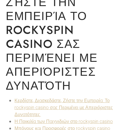
ΖΉΣΤΕ ΤΗΝ
ΕΜΠΕΙΡΊΑ ΤΟ
ROCKYSPIN
CASINO ΣΑΣ
ΠΕΡΙΜΈΝΕΙ ΜΕ
ΑΠΕΡΙΌΡΙΣΤΕΣ
ΔΥΝΑΤΌΤΗ
Κερδίστε, Διασκεδάστε, Ζήστε την Εμπειρία: Το
rockyspin casino σας Περιμένει με Απεριόριστες
Δυνατότητες.
Η Ποικιλία των Παιχνιδιών στο rockyspin casino
Μπόνους και Προσφορές στο rockyspin casino