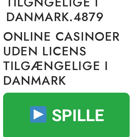
TILGNGELIGE I
DANMARK.4879
ONLINE CASINOER
UDEN LICENS
TILGÆNGELIGE I
DANMARK
SPILLE