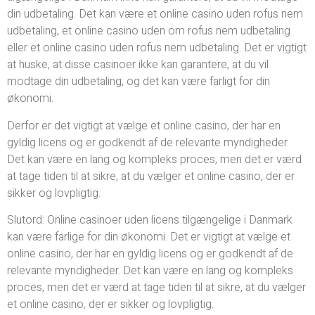
din udbetaling. Det kan være et online casino uden rofus nem
udbetaling, et online casino uden om rofus nem udbetaling
eller et online casino uden rofus nem udbetaling. Det er vigtigt
at huske, at disse casinoer ikke kan garantere, at du vil
modtage din udbetaling, og det kan være farligt for din
økonomi.
Derfor er det vigtigt at vælge et online casino, der har en
gyldig licens og er godkendt af de relevante myndigheder.
Det kan være en lang og kompleks proces, men det er værd
at tage tiden til at sikre, at du vælger et online casino, der er
sikker og lovpligtig.
Slutord: Online casinoer uden licens tilgængelige i Danmark
kan være farlige for din økonomi. Det er vigtigt at vælge et
online casino, der har en gyldig licens og er godkendt af de
relevante myndigheder. Det kan være en lang og kompleks
proces, men det er værd at tage tiden til at sikre, at du vælger
et online casino, der er sikker og lovpligtig.