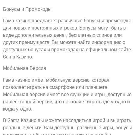
Бонусы и Промокоды
Гама казино предлагает различные бонусы и промокоды
для новых и постоянных игроков. Бонусы могут быть в
виде дополнительных денег, бесплатных спинов или
других преимуществ. Вы можете найти информацию о
доступных бонусах и промокодах на официальном сайте
Gama Казино.
Мобильная Версия
Гама казино имеет мобильную версию, которая
позволяет играть на смартфоне или планшете.
Мобильная версия имеет все функции и игры, доступные
на десктопной версии, что позволяет играть где угодно и
когда угодно.
В Gama Казино вы можете насладиться игрой и выиграть
реальные деньги. Вам доступны различные игры, бонусы