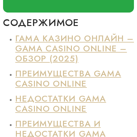
СОДЕРЖИМОЕ
ГАМА КАЗИНО ОНЛАЙН –
GAMA CASINO ONLINE –
ОБЗОР (2025)
ПРЕИМУЩЕСТВА GAMA
CASINO ONLINE
НЕДОСТАТКИ GAMA
CASINO ONLINE
ПРЕИМУЩЕСТВА И
НЕДОСТАТКИ GAMA