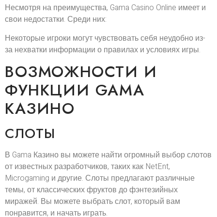
Несмотря на преимущества, Gama Casino Online имеет и
свои недостатки. Среди них:
Некоторые игроки могут чувствовать себя неудобно из-
за нехватки информации о правилах и условиях игры.
ВОЗМОЖНОСТИ И
ФУНКЦИИ GAMA
КАЗИНО
СЛОТЫ
В Gama Казино вы можете найти огромный выбор слотов
от известных разработчиков, таких как NetEnt,
Microgaming и другие. Слоты предлагают различные
темы, от классических фруктов до фэнтезийных
миражей. Вы можете выбрать слот, который вам
понравится, и начать играть.