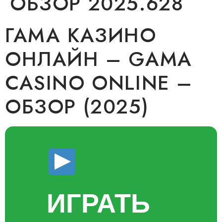
ОБЗОР 2025.628
ГАМА КАЗИНО
ОНЛАЙН – GAMA
CASINO ONLINE –
ОБЗОР (2025)
ИГРАТЬ