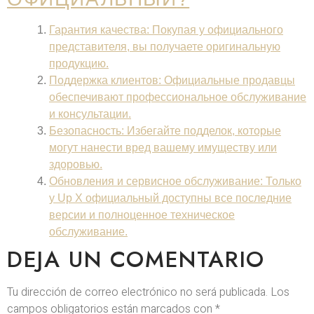
Гарантия качества
: Покупая у официального
представителя, вы получаете оригинальную
продукцию.
Поддержка клиентов
: Официальные продавцы
обеспечивают профессиональное обслуживание
и консультации.
Безопасность
: Избегайте подделок, которые
могут нанести вред вашему имуществу или
здоровью.
Обновления и сервисное обслуживание
: Только
у
Up X официальный
доступны все последние
версии и полноценное техническое
обслуживание.
DEJA UN COMENTARIO
Tu dirección de correo electrónico no será publicada.
Los
campos obligatorios están marcados con
*