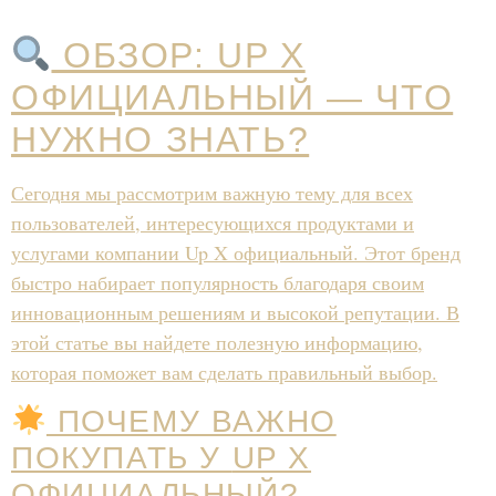
ОБЗОР: UP X
ОФИЦИАЛЬНЫЙ — ЧТО
НУЖНО ЗНАТЬ?
Сегодня мы рассмотрим важную тему для всех
пользователей, интересующихся продуктами и
услугами компании
Up X официальный
. Этот бренд
быстро набирает популярность благодаря своим
инновационным решениям и высокой репутации. В
этой статье вы найдете полезную информацию,
которая поможет вам сделать правильный выбор.
ПОЧЕМУ ВАЖНО
ПОКУПАТЬ У
UP X
ОФИЦИАЛЬНЫЙ
?