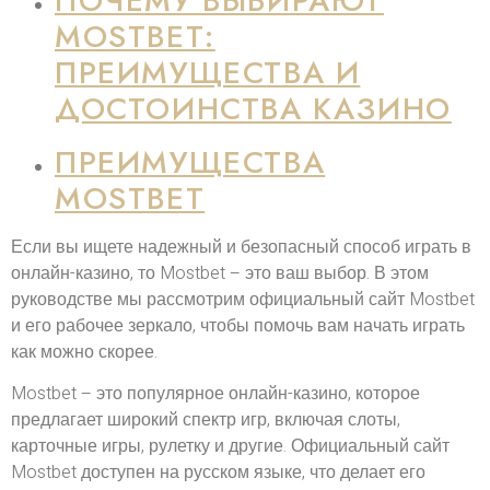
ПОЧЕМУ ВЫБИРАЮТ
MOSTBET:
ПРЕИМУЩЕСТВА И
ДОСТОИНСТВА КАЗИНО
ПРЕИМУЩЕСТВА
MOSTBET
Если вы ищете надежный и безопасный способ играть в
онлайн-казино, то Mostbet – это ваш выбор. В этом
руководстве мы рассмотрим официальный сайт Mostbet
и его рабочее зеркало, чтобы помочь вам начать играть
как можно скорее.
Mostbet – это популярное онлайн-казино, которое
предлагает широкий спектр игр, включая слоты,
карточные игры, рулетку и другие. Официальный сайт
Mostbet доступен на русском языке, что делает его