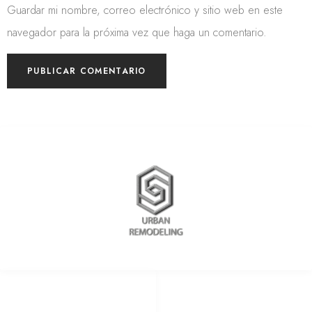
Guardar mi nombre, correo electrónico y sitio web en este
navegador para la próxima vez que haga un comentario.
REDES SOCIALES
METODOS DE PAGO
remodelingurban
Cheque