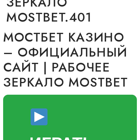
ЗЕРКАЛО
MOSTBET.401
МОСТБЕТ КАЗИНО
– ОФИЦИАЛЬНЫЙ
САЙТ | РАБОЧЕЕ
ЗЕРКАЛО MOSTBET