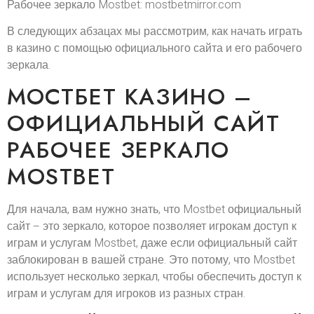
Рабочее зеркало Mostbet: mostbetmirror.com
В следующих абзацах мы рассмотрим, как начать играть
в казино с помощью официального сайта и его рабочего
зеркала.
МОСТБЕТ КАЗИНО –
ОФИЦИАЛЬНЫЙ САЙТ
РАБОЧЕЕ ЗЕРКАЛО
MOSTBET
Для начала, вам нужно знать, что Mostbet официальный
сайт – это зеркало, которое позволяет игрокам доступ к
играм и услугам Mostbet, даже если официальный сайт
заблокирован в вашей стране. Это потому, что Mostbet
использует несколько зеркал, чтобы обеспечить доступ к
играм и услугам для игроков из разных стран.