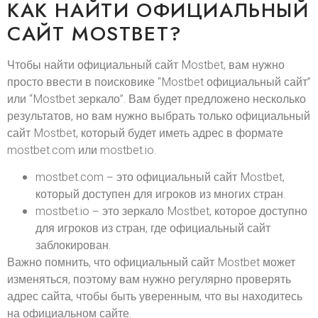
КАК НАЙТИ ОФИЦИАЛЬНЫЙ
САЙТ MOSTBET?
Чтобы найти официальный сайт Mostbet, вам нужно
просто ввести в поисковике “Mostbet официальный сайт”
или “Mostbet зеркало”. Вам будет предложено несколько
результатов, но вам нужно выбрать только официальный
сайт Mostbet, который будет иметь адрес в формате
mostbet.com или mostbet.io.
mostbet.com – это официальный сайт Mostbet,
который доступен для игроков из многих стран.
mostbet.io – это зеркало Mostbet, которое доступно
для игроков из стран, где официальный сайт
заблокирован.
Важно помнить, что официальный сайт Mostbet может
изменяться, поэтому вам нужно регулярно проверять
адрес сайта, чтобы быть уверенным, что вы находитесь
на официальном сайте.