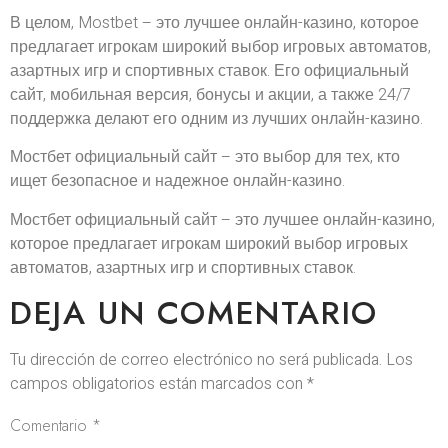
В целом, Mostbet – это лучшее онлайн-казино, которое
предлагает игрокам широкий выбор игровых автоматов,
азартных игр и спортивных ставок. Его официальный
сайт, мобильная версия, бонусы и акции, а также 24/7
поддержка делают его одним из лучших онлайн-казино.
Мостбет официальный сайт – это выбор для тех, кто
ищет безопасное и надежное онлайн-казино.
Мостбет официальный сайт – это лучшее онлайн-казино,
которое предлагает игрокам широкий выбор игровых
автоматов, азартных игр и спортивных ставок.
DEJA UN COMENTARIO
Tu dirección de correo electrónico no será publicada.
Los
campos obligatorios están marcados con
*
Comentario
*