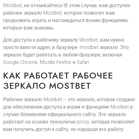
Mostbet, не отчаивайтесь! В этом случае, вам доступен
рабочее зеркало Mostbet, которое позволит вам
продолжить играть и наслаждаться всеми функциями,
которые вам знакомы.
Для доступа к рабочему зеркалу Mostbet, вам нужно
просто ввести адрес в браузере: mostbet зеркало. Это
зеркало будет работать в любом браузере, включая
Google Chrome, Mozilla Firefox и Safari.
КАК РАБОТАЕТ РАБОЧЕЕ
ЗЕРКАЛО MOSTBET
Рабочее зеркало Mostbet – это зеркало, которое создано
для обеспечения доступа к играм и функциям Mostbet в
случае блокировки официального сайта. Это зеркало
работает на основе технологии proxy, которая позволяет
вам получить доступ к сайту, не нарушая его работу.