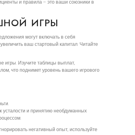
ициенты и правила – это ваши союзники в
ШНОЙ ИГРЫ
едложения могут включать в себя
увеличить ваш стартовый капитал. Читайте
е игры. Изучите таблицы выплат,
лом, что поднимет уровень вашего игрового
ьги.
к усталости и принятию необдуманных
роцессом.
гнорировать негативный опыт, используйте