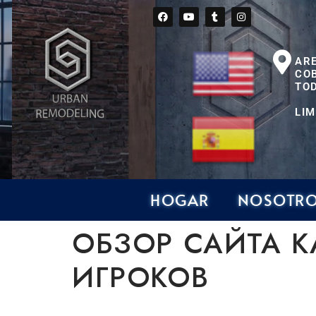
AR
CO
TOD
LIM
HOGAR
NOSOTR
ОБЗОР САЙТА 
ИГРОКОВ