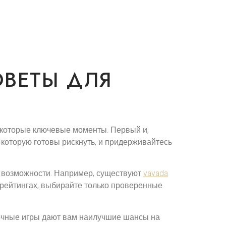
ОВЕТЫ ДЛЯ
екоторые ключевые моменты. Первый и,
 которую готовы рискнуть, и придерживайтесь
 возможности. Например, существуют
vavada
и рейтингах, выбирайте только проверенные
рточные игры дают вам наилучшие шансы на