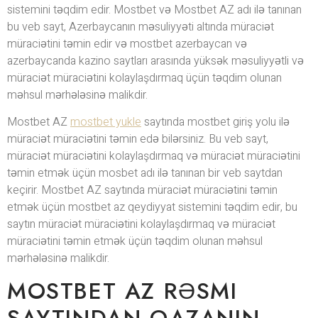
sistemini təqdim edir. Mostbet və Mostbet AZ adı ilə tanınan
bu veb sayt, Azerbaycanın məsuliyyəti altında müraciət
müraciətini təmin edir və mostbet azerbaycan və
azerbaycanda kazino saytları arasında yüksək məsuliyyətli və
müraciət müraciətini kolaylaşdırmaq üçün təqdim olunan
məhsul mərhələsinə malikdir.
Mostbet AZ
mostbet yukle
saytında mostbet giriş yolu ilə
müraciət müraciətini təmin edə bilərsiniz. Bu veb sayt,
müraciət müraciətini kolaylaşdırmaq və müraciət müraciətini
təmin etmək üçün mosbet adı ilə tanınan bir veb saytdan
keçirir. Mostbet AZ saytında müraciət müraciətini təmin
etmək üçün mostbet az qeydiyyat sistemini təqdim edir, bu
saytın müraciət müraciətini kolaylaşdırmaq və müraciət
müraciətini təmin etmək üçün təqdim olunan məhsul
mərhələsinə malikdir.
MOSTBET AZ RƏSMI
SAYTINDAN QAZANIN