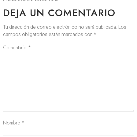
DEJA UN COMENTARIO
Tu dirección de correo electrónico no será publicada.
Los
campos obligatorios están marcados con
*
Comentario
*
Nombre
*