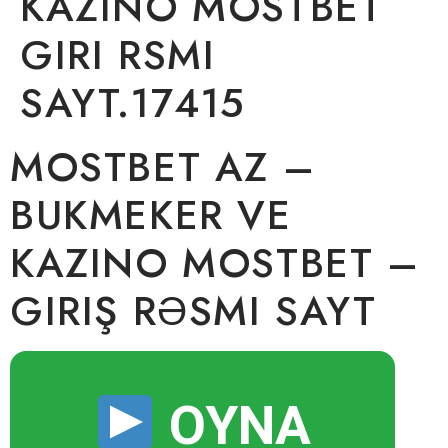
KAZINO MOSTBET
GIRI RSMI
SAYT.17415
MOSTBET AZ –
BUKMEKER VE
KAZINO MOSTBET –
GIRIŞ RƏSMI SAYT
OYNA