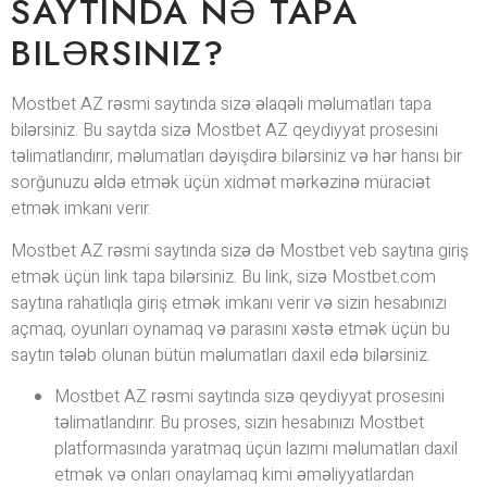
SAYTINDA NƏ TAPA
BILƏRSINIZ?
Mostbet AZ rəsmi saytında sizə əlaqəli məlumatları tapa
bilərsiniz. Bu saytda sizə Mostbet AZ qeydiyyat prosesini
təlimatlandırır, məlumatları dəyişdirə bilərsiniz və hər hansı bir
sorğunuzu əldə etmək üçün xidmət mərkəzinə müraciət
etmək imkanı verir.
Mostbet AZ rəsmi saytında sizə də Mostbet veb saytına giriş
etmək üçün link tapa bilərsiniz. Bu link, sizə Mostbet.com
saytına rahatlıqla giriş etmək imkanı verir və sizin hesabınızı
açmaq, oyunları oynamaq və parasını xəstə etmək üçün bu
saytın tələb olunan bütün məlumatları daxil edə bilərsiniz.
Mostbet AZ rəsmi saytında sizə qeydiyyat prosesini
təlimatlandırır. Bu proses, sizin hesabınızı Mostbet
platformasında yaratmaq üçün lazımi məlumatları daxil
etmək və onları onaylamaq kimi əməliyyatlardan