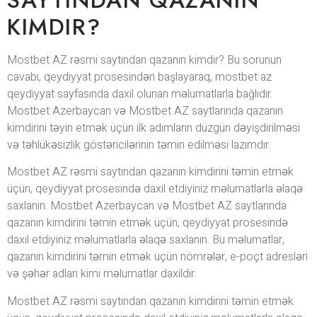
KIMDIR?
Mostbet AZ rəsmi saytından qazanın kimdir? Bu sorunun
cavabı, qeydiyyat prosesindən başlayaraq, mostbet az
qeydiyyat sayfasında daxil olunan məlumatlarla bağlıdır.
Mostbet Azerbaycan və Mostbet AZ saytlarında qazanın
kimdirini təyin etmək üçün ilk adımların düzgün dəyişdirilməsi
və təhlükəsizlik göstəricilərinin təmin edilməsi lazımdır.
Mostbet AZ rəsmi saytından qazanın kimdirini təmin etmək
üçün, qeydiyyat prosesində daxil etdiyiniz məlumatlarla əlaqə
saxlanın. Mostbet Azerbaycan və Mostbet AZ saytlarında
qazanın kimdirini təmin etmək üçün, qeydiyyat prosesində
daxil etdiyiniz məlumatlarla əlaqə saxlanın. Bu məlumatlar,
qazanın kimdirini təmin etmək üçün nömrələr, e-poçt adresləri
və şəhər adları kimi məlumatlar daxildir.
Mostbet AZ rəsmi saytından qazanın kimdirini təmin etmək