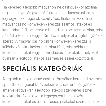
Ha keresed a legjobb magyar online casino, akkor azonnali
regisztrációval és gyors játékkezdéssel kapcsolatban, a
legnagyobb kategóriák közül választhatod ki. Az online
magyar casino környéken keresztül számos játékot és
kategóriát kínál, beleértve a klasszikus kockácsapatokat, mint
például a Holdem vagy a Omaha, amelyeket a legtöbb játékos
szereti. A magyar casino online környéken keresztül is
különböző szimulációs játékokat kínál, mint például a
kockácsapatokat vagy a szimulációs játékokat, amelyeket
gyakran a legtöbb játékos személyes színei között talál.
SPECIÁLIS KATEGÓRIÁK
A legjobb magyar online casino környéken keresztül számos
speciális kategóriát kínál, beleértve a szimulációs játékokat,
amelyeket gyakran a legtöbb játékos személyes színei
között talál. Ezek közül a legnépszerűbbek között a
kockácsapatokat és a szimulációs játékokat szerepeltenek.