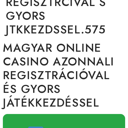
REGISZTRCIVAL S
GYORS
JTKKEZDSSEL.575
MAGYAR ONLINE
CASINO AZONNALI
REGISZTRÁCIÓVAL
ÉS GYORS
JÁTÉKKEZDÉSSEL