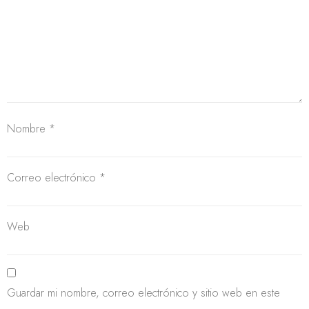
Nombre
*
Correo electrónico
*
Web
Guardar mi nombre, correo electrónico y sitio web en este