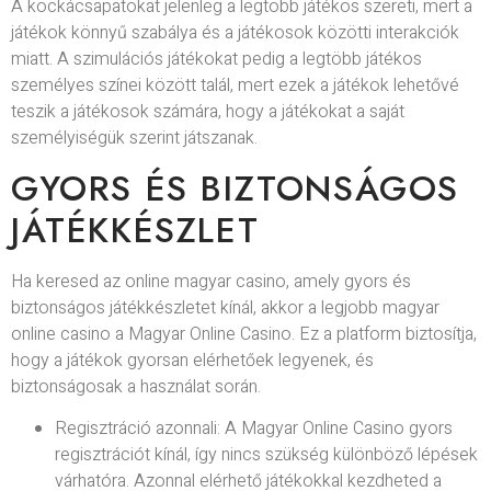
A kockácsapatokat jelenleg a legtöbb játékos szereti, mert a
játékok könnyű szabálya és a játékosok közötti interakciók
miatt. A szimulációs játékokat pedig a legtöbb játékos
személyes színei között talál, mert ezek a játékok lehetővé
teszik a játékosok számára, hogy a játékokat a saját
személyiségük szerint játszanak.
GYORS ÉS BIZTONSÁGOS
JÁTÉKKÉSZLET
Ha keresed az online magyar casino, amely gyors és
biztonságos játékkészletet kínál, akkor a legjobb magyar
online casino a Magyar Online Casino. Ez a platform biztosítja,
hogy a játékok gyorsan elérhetőek legyenek, és
biztonságosak a használat során.
Regisztráció azonnali: A Magyar Online Casino gyors
regisztrációt kínál, így nincs szükség különböző lépések
várhatóra. Azonnal elérhető játékokkal kezdheted a