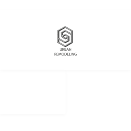
REDES SOCIALES
METODOS DE PAGO
remodelingurban
Cheque
Cash
@urbanremodeling
Zelle
@UrbanRemodeling
urbanedificaciones
CONTACTO LIMA PERU
+51 934 625 198