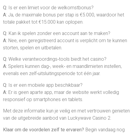
Q:
Is er een limiet voor de welkomstbonus?
A:
Ja, de maximale bonus per stap is €5.000, waardoor het
totale pakket tot €15.000 kan oplopen.
Q:
Kan ik spelen zonder een account aan te maken?
A:
Nee, een geregistreerd account is verplicht om te kunnen
storten, spelen en uitbetalen.
Q:
Welke verantwoordings‑tools biedt het casino?
A:
Spelers kunnen dag‑, week‑ en maandlimieten instellen,
evenals een zelf‑uitsluitingsperiode tot één jaar.
Q:
Is er een mobiele app beschikbaar?
A:
Er is geen aparte app, maar de website werkt volledig
responsief op smartphones en tablets.
Met deze informatie kun je veilig en met vertrouwen genieten
van de uitgebreide aanbod van Luckywave Casino 2.
Klaar om de voordelen zelf te ervaren?
Begin vandaag nog