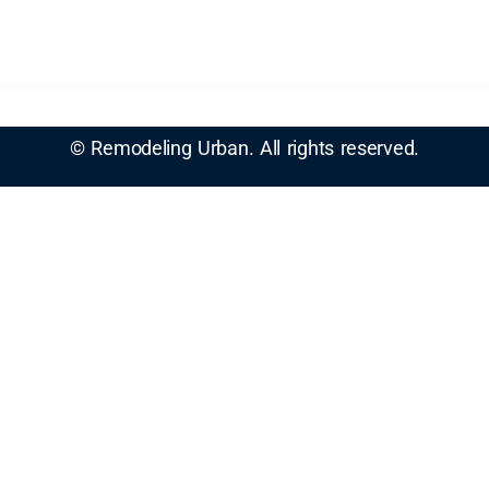
Casas
Patios
© Remodeling Urban. All rights reserved.