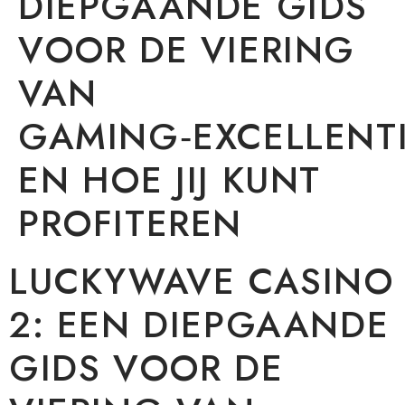
DIEPGAANDE GIDS
VOOR DE VIERING
VAN
GAMING‑EXCELLENT
EN HOE JIJ KUNT
PROFITEREN
LUCKYWAVE CASINO
2: EEN DIEPGAANDE
GIDS VOOR DE