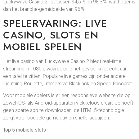
Luckywave Casino 2 ligt tussen 94,5 % en 98,3 %, wat hoger is
dan het branche‑gemiddelde van 96 %.
SPELERVARING: LIVE
CASINO, SLOTS EN
MOBIEL SPELEN
Het live casino van Luckywave Casino 2 biedt real‑time
streaming in 1080p, waardoor je het gevoel krijgt echt aan
een tafel te zitten. Populaire live games zijn onder andere
Lightning Roulette, Immersive Blackjack en Speed Baccarat.
Voor mobiele spelers is er een responsieve website die op
zowel iOS‑ als Android‑apparaten vlekkeloos draait. Je hoeft
geen aparte app te downloaden; de HTML5‑technologie
zorgt voor soepele gameplay en snelle laadtijden.
Top 5 mobiele slots