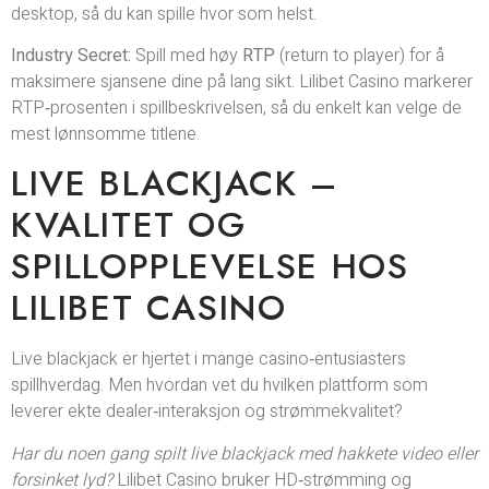
desktop, så du kan spille hvor som helst.
Industry Secret:
Spill med høy
RTP
(return to player) for å
maksimere sjansene dine på lang sikt. Lilibet Casino markerer
RTP‑prosenten i spillbeskrivelsen, så du enkelt kan velge de
mest lønnsomme titlene.
LIVE BLACKJACK –
KVALITET OG
SPILLOPPLEVELSE HOS
LILIBET CASINO
Live blackjack er hjertet i mange casino‑entusiasters
spillhverdag. Men hvordan vet du hvilken plattform som
leverer ekte dealer‑interaksjon og strømmekvalitet?
Har du noen gang spilt live blackjack med hakkete video eller
forsinket lyd?
Lilibet Casino bruker HD‑strømming og