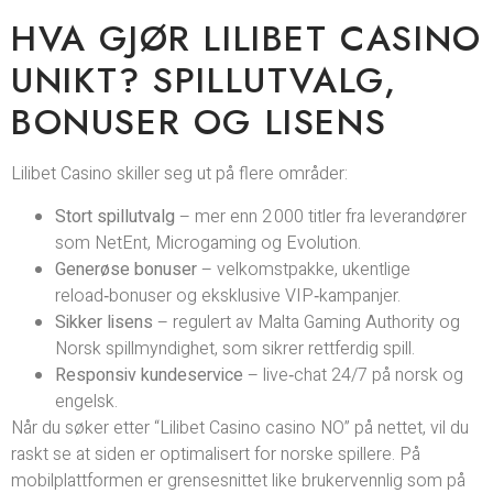
HVA GJØR LILIBET CASINO
UNIKT? SPILLUTVALG,
BONUSER OG LISENS
Lilibet Casino skiller seg ut på flere områder:
Stort spillutvalg
– mer enn 2 000 titler fra leverandører
som NetEnt, Microgaming og Evolution.
Generøse bonuser
– velkomstpakke, ukentlige
reload‑bonuser og eksklusive VIP‑kampanjer.
Sikker lisens
– regulert av Malta Gaming Authority og
Norsk spillmyndighet, som sikrer rettferdig spill.
Responsiv kundeservice
– live‑chat 24/7 på norsk og
engelsk.
Når du søker etter “Lilibet Casino casino NO” på nettet, vil du
raskt se at siden er optimalisert for norske spillere. På
mobilplattformen er grensesnittet like brukervennlig som på