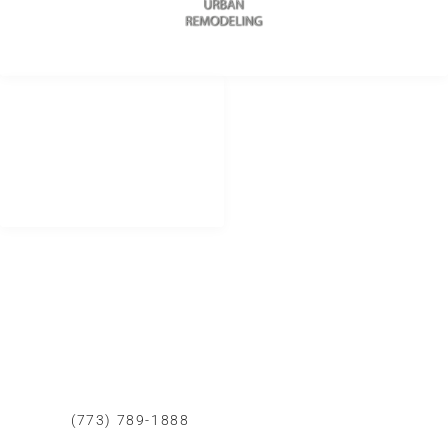
REDES SOCIALES
METODOS DE PAGO
remodelingurban
Cheque
Cash
@urbanremodeling
Zelle
@UrbanRemodeling
urbanedificaciones
CONTACTO LIMA PERU
+51 934 625 198
Peru
Calle Democracia 102 La Perla callao.
CONTACTO CHICAGO
(773) 789-1888