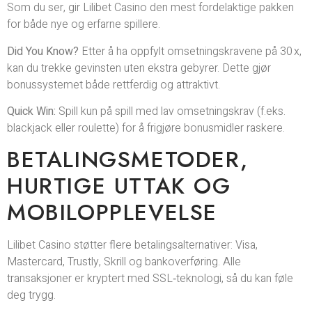
Som du ser, gir Lilibet Casino den mest fordelaktige pakken
for både nye og erfarne spillere.
Did You Know?
Etter å ha oppfylt omsetningskravene på 30 x,
kan du trekke gevinsten uten ekstra gebyrer. Dette gjør
bonussystemet både rettferdig og attraktivt.
Quick Win:
Spill kun på spill med lav omsetningskrav (f.eks.
blackjack eller roulette) for å frigjøre bonusmidler raskere.
BETALINGSMETODER,
HURTIGE UTTAK OG
MOBILOPPLEVELSE
Lilibet Casino støtter flere betalingsalternativer: Visa,
Mastercard, Trustly, Skrill og bankoverføring. Alle
transaksjoner er kryptert med SSL‑teknologi, så du kan føle
deg trygg.