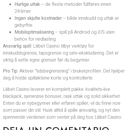
Hurtige uttak
– de fleste metoder fullføres innen
24 timer.
Ingen skjulte kostnader
– både innskudd og uttak er
gebyrfrie.
Mobiloptimalisering
– spill på Android og iOS uten
behov for nedlasting.
Ansvarlig spill:
Lilibet Casino tilbyr verktøy for
innskuddsgrense, tapsgrense og selv‑ekskludering. Det er
viktig å sette egne grenser før du begynner.
Pro Tip:
Aktiver “tidsbegrensning” i brukerprofilen. Det hjelper
deg å holde spilløktene korte og kontrollerte.
Lilibet Casino leverer en komplett pakke: kvalitets‑live
blackjack, sjenerøse bonuser, rask uttak og solid sikkerhet.
Enten du er nybegynner eller erfaren spiller, vil du finne noe
som passer din stil. Husk alltid å spille ansvarlig, og nyt den
spennende verdenen som venter på deg hos Lilibet Casino.