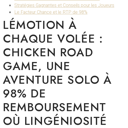
Stratégies Gagnantes et Conseils pour les Joueurs
Le Facteur Chance et le RTP de 98%
LÉMOTION À
CHAQUE VOLÉE :
CHICKEN ROAD
GAME, UNE
AVENTURE SOLO À
98% DE
REMBOURSEMENT
OÙ LINGÉNIOSITÉ