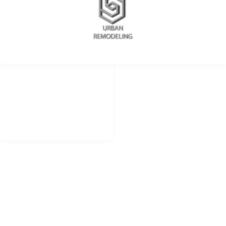
REDES SOCIALES
METODOS DE PAGO
remodelingurban
Cheque
Cash
@urbanremodeling
Zelle
@UrbanRemodeling
urbanedificaciones
CONTACTO LIMA PERU
+51 934 625 198
Peru
Calle Democracia 102 La Perla callao.
CONTACTO CHICAGO