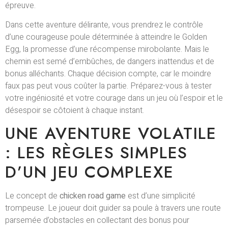
épreuve.
Dans cette aventure délirante, vous prendrez le contrôle
d’une courageuse poule déterminée à atteindre le Golden
Egg, la promesse d’une récompense mirobolante. Mais le
chemin est semé d’embûches, de dangers inattendus et de
bonus alléchants. Chaque décision compte, car le moindre
faux pas peut vous coûter la partie. Préparez-vous à tester
votre ingéniosité et votre courage dans un jeu où l’espoir et le
désespoir se côtoient à chaque instant.
UNE AVENTURE VOLATILE
: LES RÈGLES SIMPLES
D’UN JEU COMPLEXE
Le concept de
chicken road game
est d’une simplicité
trompeuse. Le joueur doit guider sa poule à travers une route
parsemée d’obstacles en collectant des bonus pour