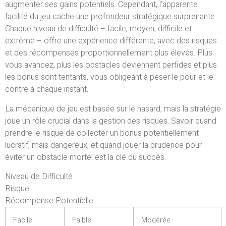
augmenter ses gains potentiels. Cependant, l’apparente
facilité du jeu cache une profondeur stratégique surprenante.
Chaque niveau de difficulté – facile, moyen, difficile et
extrême – offre une expérience différente, avec des risques
et des récompenses proportionnellement plus élevés. Plus
vous avancez, plus les obstacles deviennent perfides et plus
les bonus sont tentants, vous obligeant à peser le pour et le
contre à chaque instant.
La mécanique de jeu est basée sur le hasard, mais la stratégie
joue un rôle crucial dans la gestion des risques. Savoir quand
prendre le risque de collecter un bonus potentiellement
lucratif, mais dangereux, et quand jouer la prudence pour
éviter un obstacle mortel est la clé du succès.
Niveau de Difficulté
Risque
Récompense Potentielle
Facile
Faible
Modérée