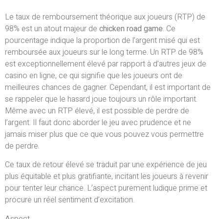
Le taux de remboursement théorique aux joueurs (RTP) de
98% est un atout majeur de
chicken road game
. Ce
pourcentage indique la proportion de l’argent misé qui est
remboursée aux joueurs sur le long terme. Un RTP de 98%
est exceptionnellement élevé par rapport à d’autres jeux de
casino en ligne, ce qui signifie que les joueurs ont de
meilleures chances de gagner. Cependant, il est important de
se rappeler que le hasard joue toujours un rôle important.
Même avec un RTP élevé, il est possible de perdre de
l’argent. Il faut donc aborder le jeu avec prudence et ne
jamais miser plus que ce que vous pouvez vous permettre
de perdre.
Ce taux de retour élevé se traduit par une expérience de jeu
plus équitable et plus gratifiante, incitant les joueurs à revenir
pour tenter leur chance. L’aspect purement ludique prime et
procure un réel sentiment d’excitation.
Aspect