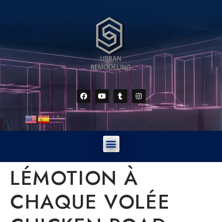
LÉMOTION À
CHAQUE VOLÉE