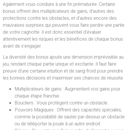
également vous conduire à une fin prématurée. Certains
bonus offrent des multiplicateurs de gains, d’autres des
protections contre les obstacles, et d’autres encore des
mauvaises surprises qui peuvent vous faire perdre une partie
de votre cagnotte. Il est donc essentiel d’évaluer
attentivement les risques et les bénéfices de chaque bonus
avant de s’engager.
La diversité des bonus ajoute une dimension imprévisible au
jeu, rendant chaque partie unique et excitante. Il faut faire
preuve d’une certaine intuition et de sang-froid pour prendre
les bonnes décisions et maximiser ses chances de réussite.
Multiplicateurs de gains : Augmentent vos gains pour
chaque étape franchie.
Boucliers : Vous protègent contre un obstacle.
Pouvoirs Magiques : Offrent des capacités spéciales,
comme la possibilité de sauter par-dessus un obstacle
ou de téléporter la poule à un autre endroit.