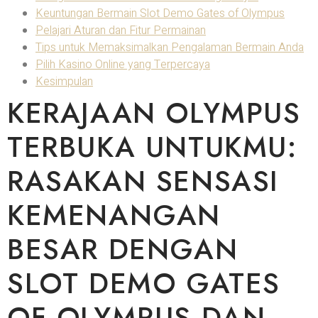
Keuntungan Bermain Slot Demo Gates of Olympus
Pelajari Aturan dan Fitur Permainan
Tips untuk Memaksimalkan Pengalaman Bermain Anda
Pilih Kasino Online yang Terpercaya
Kesimpulan
KERAJAAN OLYMPUS
TERBUKA UNTUKMU:
RASAKAN SENSASI
KEMENANGAN
BESAR DENGAN
SLOT DEMO GATES
OF OLYMPUS DAN