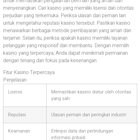
untuk memastikan pengalaman bermain yang aman dan
menyenangkan. Cari kasino yang memiliki lisensi dari otoritas
perjudian yang terkemuka. Periksa ulasan dari pemain lain
untuk mengetahui reputasi kasino tersebut. Pastikan kasino
menawarkan berbagai metode pembayaran yang aman dan
terjamin. Selain itu, periksa apakah kasino memiliki layanan
pelanggan yang responsif dan membantu. Dengan memilih
kasino yang terpercaya, Anda dapat menikmati permainan
dengan tenang dan fokus pada kesenangan.
Fitur Kasino Terpercaya
Penjelasan
Lisensi
Memastikan kasino diatur oleh otoritas
yang sah
Reputasi
Ulasan pemain dan peringkat industri
Keamanan
Enkripsi data dan perlindungan
informasi pribadi