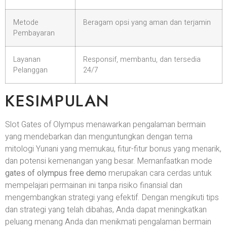
Metode
Beragam opsi yang aman dan terjamin
Pembayaran
Layanan
Responsif, membantu, dan tersedia
Pelanggan
24/7
KESIMPULAN
Slot Gates of Olympus menawarkan pengalaman bermain
yang mendebarkan dan menguntungkan dengan tema
mitologi Yunani yang memukau, fitur-fitur bonus yang menarik,
dan potensi kemenangan yang besar. Memanfaatkan mode
gates of olympus free demo
merupakan cara cerdas untuk
mempelajari permainan ini tanpa risiko finansial dan
mengembangkan strategi yang efektif. Dengan mengikuti tips
dan strategi yang telah dibahas, Anda dapat meningkatkan
peluang menang Anda dan menikmati pengalaman bermain