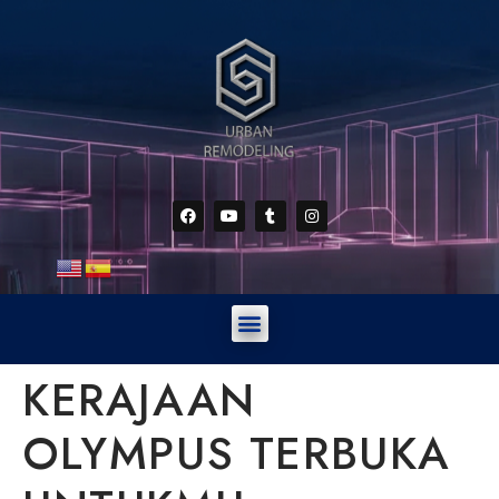
KERAJAAN
OLYMPUS TERBUKA