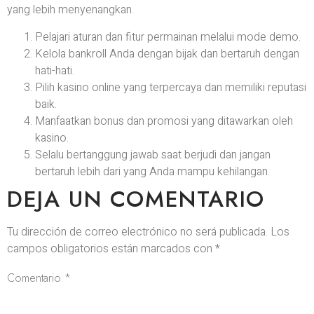
yang lebih menyenangkan.
Pelajari aturan dan fitur permainan melalui mode demo.
Kelola bankroll Anda dengan bijak dan bertaruh dengan
hati-hati.
Pilih kasino online yang terpercaya dan memiliki reputasi
baik.
Manfaatkan bonus dan promosi yang ditawarkan oleh
kasino.
Selalu bertanggung jawab saat berjudi dan jangan
bertaruh lebih dari yang Anda mampu kehilangan.
DEJA UN COMENTARIO
Tu dirección de correo electrónico no será publicada.
Los
campos obligatorios están marcados con
*
Comentario
*