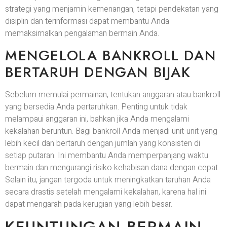
strategi yang menjamin kemenangan, tetapi pendekatan yang
disiplin dan terinformasi dapat membantu Anda
memaksimalkan pengalaman bermain Anda.
MENGELOLA BANKROLL DAN
BERTARUH DENGAN BIJAK
Sebelum memulai permainan, tentukan anggaran atau bankroll
yang bersedia Anda pertaruhkan. Penting untuk tidak
melampaui anggaran ini, bahkan jika Anda mengalami
kekalahan beruntun. Bagi bankroll Anda menjadi unit-unit yang
lebih kecil dan bertaruh dengan jumlah yang konsisten di
setiap putaran. Ini membantu Anda memperpanjang waktu
bermain dan mengurangi risiko kehabisan dana dengan cepat.
Selain itu, jangan tergoda untuk meningkatkan taruhan Anda
secara drastis setelah mengalami kekalahan, karena hal ini
dapat mengarah pada kerugian yang lebih besar.
KEUNTUNGAN BERMAIN