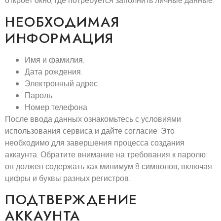
откроет окно, где потребуется заполнить личные данные.
НЕОБХОДИМАЯ
ИНФОРМАЦИЯ
Имя и фамилия.
Дата рождения.
Электронный адрес.
Пароль.
Номер телефона.
После ввода данных ознакомьтесь с условиями
использования сервиса и дайте согласие. Это
необходимо для завершения процесса создания
аккаунта. Обратите внимание на требования к паролю:
он должен содержать как минимум 8 символов, включая
цифры и буквы разных регистров.
ПОДТВЕРЖДЕНИЕ
АККАУНТА