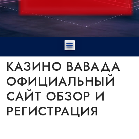
КАЗИНО ВАВАДА
ОФИЦИАЛЬНЫЙ
САЙТ ОБЗОР И
РЕГИСТРАЦИЯ