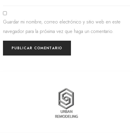
Guardar mi nombre, correo electrónico y sitio web en este
navegador para la próxima vez que haga un comentario.