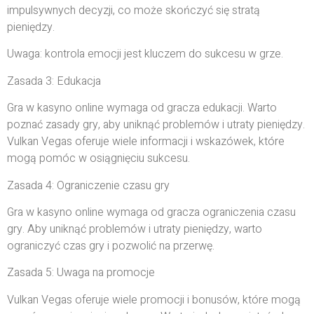
impulsywnych decyzji, co może skończyć się stratą
pieniędzy.
Uwaga: kontrola emocji jest kluczem do sukcesu w grze.
Zasada 3: Edukacja
Gra w kasyno online wymaga od gracza edukacji. Warto
poznać zasady gry, aby uniknąć problemów i utraty pieniędzy.
Vulkan Vegas oferuje wiele informacji i wskazówek, które
mogą pomóc w osiągnięciu sukcesu.
Zasada 4: Ograniczenie czasu gry
Gra w kasyno online wymaga od gracza ograniczenia czasu
gry. Aby uniknąć problemów i utraty pieniędzy, warto
ograniczyć czas gry i pozwolić na przerwę.
Zasada 5: Uwaga na promocje
Vulkan Vegas oferuje wiele promocji i bonusów, które mogą