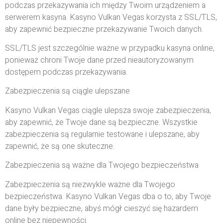
podczas przekazywania ich między Twoim urządzeniem a
serwerem kasyna. Kasyno Vulkan Vegas korzysta z SSL/TLS,
aby zapewnić bezpieczne przekazywanie Twoich danych.
SSL/TLS jest szczególnie ważne w przypadku kasyna online,
ponieważ chroni Twoje dane przed nieautoryzowanym
dostępem podczas przekazywania.
Zabezpieczenia są ciągle ulepszane
Kasyno Vulkan Vegas ciągle ulepsza swoje zabezpieczenia,
aby zapewnić, że Twoje dane są bezpieczne. Wszystkie
zabezpieczenia są regularnie testowane i ulepszane, aby
zapewnić, że są one skuteczne.
Zabezpieczenia są ważne dla Twojego bezpieczeństwa
Zabezpieczenia są niezwykle ważne dla Twojego
bezpieczeństwa. Kasyno Vulkan Vegas dba o to, aby Twoje
dane były bezpieczne, abyś mógł cieszyć się hazardem
online bez niepewności.