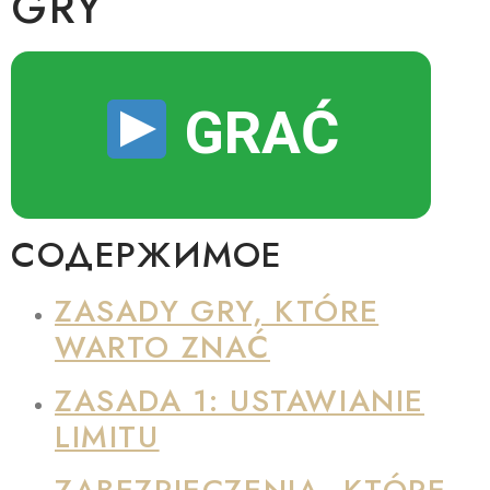
GRY
GRAĆ
СОДЕРЖИМОЕ
ZASADY GRY, KTÓRE
WARTO ZNAĆ
ZASADA 1: USTAWIANIE
LIMITU