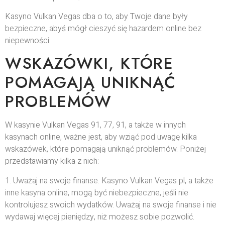
Kasyno Vulkan Vegas dba o to, aby Twoje dane były
bezpieczne, abyś mógł cieszyć się hazardem online bez
niepewności.
WSKAZÓWKI, KTÓRE
POMAGAJĄ UNIKNĄĆ
PROBLEMÓW
W kasynie Vulkan Vegas 91, 77, 91, a także w innych
kasynach online, ważne jest, aby wziąć pod uwagę kilka
wskazówek, które pomagają uniknąć problemów. Poniżej
przedstawiamy kilka z nich:
1. Uważaj na swoje finanse. Kasyno Vulkan Vegas pl, a także
inne kasyna online, mogą być niebezpieczne, jeśli nie
kontrolujesz swoich wydatków. Uważaj na swoje finanse i nie
wydawaj więcej pieniędzy, niż możesz sobie pozwolić.