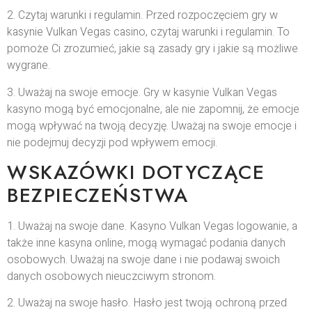
2. Czytaj warunki i regulamin. Przed rozpoczęciem gry w
kasynie Vulkan Vegas casino, czytaj warunki i regulamin. To
pomoże Ci zrozumieć, jakie są zasady gry i jakie są możliwe
wygrane.
3. Uważaj na swoje emocje. Gry w kasynie Vulkan Vegas
kasyno mogą być emocjonalne, ale nie zapomnij, że emocje
mogą wpływać na twoją decyzję. Uważaj na swoje emocje i
nie podejmuj decyzji pod wpływem emocji.
WSKAZÓWKI DOTYCZĄCE
BEZPIECZEŃSTWA
1. Uważaj na swoje dane. Kasyno Vulkan Vegas logowanie, a
także inne kasyna online, mogą wymagać podania danych
osobowych. Uważaj na swoje dane i nie podawaj swoich
danych osobowych nieuczciwym stronom.
2. Uważaj na swoje hasło. Hasło jest twoją ochroną przed