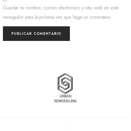
Guardar mi nombre, correo electrónico y sitio web en este
navegador para la próxima vez que haga un comentario.
REDES SOCIALES
METODOS DE PAGO
remodelingurban
Cheque