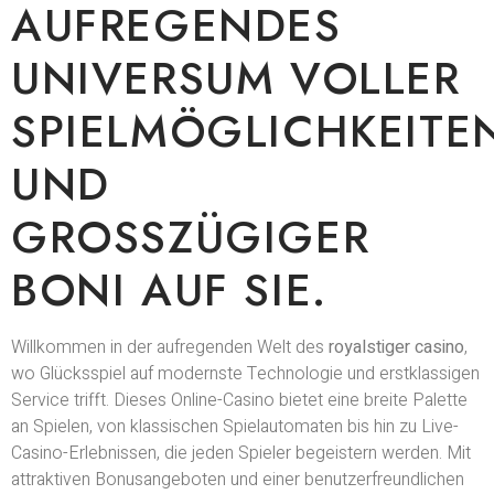
AUFREGENDES
UNIVERSUM VOLLER
SPIELMÖGLICHKEITE
UND
GROSSZÜGIGER B
ONI AUF SIE.
Willkommen in der aufregenden Welt des
royalstiger casino
,
wo Glücksspiel auf modernste Technologie und erstklassigen
Service trifft. Dieses Online-Casino bietet eine breite Palette
an Spielen, von klassischen Spielautomaten bis hin zu Live-
Casino-Erlebnissen, die jeden Spieler begeistern werden. Mit
attraktiven Bonusangeboten und einer benutzerfreundlichen