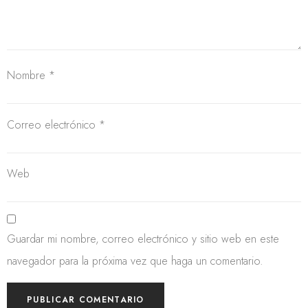
Nombre
*
Correo electrónico
*
Web
Guardar mi nombre, correo electrónico y sitio web en este
navegador para la próxima vez que haga un comentario.