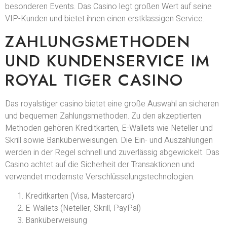
besonderen Events. Das Casino legt großen Wert auf seine
VIP-Kunden und bietet ihnen einen erstklassigen Service.
ZAHLUNGSMETHODEN
UND KUNDENSERVICE IM
ROYAL TIGER CASINO
Das royalstiger casino bietet eine große Auswahl an sicheren
und bequemen Zahlungsmethoden. Zu den akzeptierten
Methoden gehören Kreditkarten, E-Wallets wie Neteller und
Skrill sowie Banküberweisungen. Die Ein- und Auszahlungen
werden in der Regel schnell und zuverlässig abgewickelt. Das
Casino achtet auf die Sicherheit der Transaktionen und
verwendet modernste Verschlüsselungstechnologien.
Kreditkarten (Visa, Mastercard)
E-Wallets (Neteller, Skrill, PayPal)
Banküberweisung