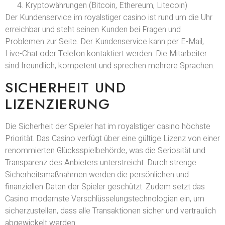
Kryptowährungen (Bitcoin, Ethereum, Litecoin)
Der Kundenservice im royalstiger casino ist rund um die Uhr
erreichbar und steht seinen Kunden bei Fragen und
Problemen zur Seite. Der Kundenservice kann per E-Mail,
Live-Chat oder Telefon kontaktiert werden. Die Mitarbeiter
sind freundlich, kompetent und sprechen mehrere Sprachen.
SICHERHEIT UND
LIZENZIERUNG
Die Sicherheit der Spieler hat im royalstiger casino höchste
Priorität. Das Casino verfügt über eine gültige Lizenz von einer
renommierten Glücksspielbehörde, was die Seriosität und
Transparenz des Anbieters unterstreicht. Durch strenge
Sicherheitsmaßnahmen werden die persönlichen und
finanziellen Daten der Spieler geschützt. Zudem setzt das
Casino modernste Verschlüsselungstechnologien ein, um
sicherzustellen, dass alle Transaktionen sicher und vertraulich
abgewickelt werden.