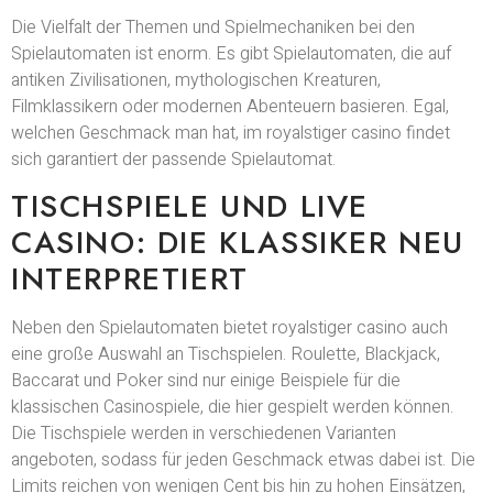
Die Vielfalt der Themen und Spielmechaniken bei den
Spielautomaten ist enorm. Es gibt Spielautomaten, die auf
antiken Zivilisationen, mythologischen Kreaturen,
Filmklassikern oder modernen Abenteuern basieren. Egal,
welchen Geschmack man hat, im royalstiger casino findet
sich garantiert der passende Spielautomat.
TISCHSPIELE UND LIVE
CASINO: DIE KLASSIKER NEU
INTERPRETIERT
Neben den Spielautomaten bietet royalstiger casino auch
eine große Auswahl an Tischspielen. Roulette, Blackjack,
Baccarat und Poker sind nur einige Beispiele für die
klassischen Casinospiele, die hier gespielt werden können.
Die Tischspiele werden in verschiedenen Varianten
angeboten, sodass für jeden Geschmack etwas dabei ist. Die
Limits reichen von wenigen Cent bis hin zu hohen Einsätzen,