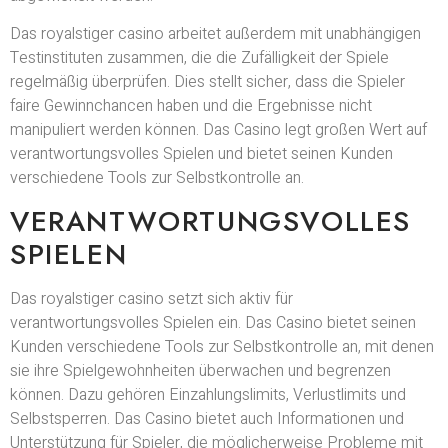
Das royalstiger casino arbeitet außerdem mit unabhängigen
Testinstituten zusammen, die die Zufälligkeit der Spiele
regelmäßig überprüfen. Dies stellt sicher, dass die Spieler
faire Gewinnchancen haben und die Ergebnisse nicht
manipuliert werden können. Das Casino legt großen Wert auf
verantwortungsvolles Spielen und bietet seinen Kunden
verschiedene Tools zur Selbstkontrolle an.
VERANTWORTUNGSVOLLES
SPIELEN
Das royalstiger casino setzt sich aktiv für
verantwortungsvolles Spielen ein. Das Casino bietet seinen
Kunden verschiedene Tools zur Selbstkontrolle an, mit denen
sie ihre Spielgewohnheiten überwachen und begrenzen
können. Dazu gehören Einzahlungslimits, Verlustlimits und
Selbstsperren. Das Casino bietet auch Informationen und
Unterstützung für Spieler, die möglicherweise Probleme mit