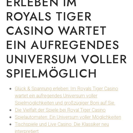
ERLEBEN IM
ROYALS TIGER
CASINO WARTET
EIN AUFREGENDES
UNIVERSUM VOLLER
SPIELMÖGLICH
Glück & Spannung erleben: Im Royals Tiger Casino
wartet ein aufregendes Universum voller
Spielmöglichkeiten und großzügiger Boni auf Sie.
Die Vielfalt der Spiele bei Royal Tiger Casino
Spielautomaten: Ein Universum voller Möglichkeiten
Tischspiele und Live Casino: Die Klassiker neu
interpretiert