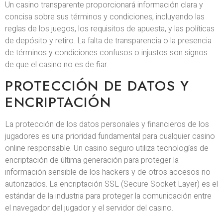
Un casino transparente proporcionará información clara y
concisa sobre sus términos y condiciones, incluyendo las
reglas de los juegos, los requisitos de apuesta, y las políticas
de depósito y retiro. La falta de transparencia o la presencia
de términos y condiciones confusos o injustos son signos
de que el casino no es de fiar.
PROTECCIÓN DE DATOS Y
ENCRIPTACIÓN
La protección de los datos personales y financieros de los
jugadores es una prioridad fundamental para cualquier casino
online responsable. Un casino seguro utiliza tecnologías de
encriptación de última generación para proteger la
información sensible de los hackers y de otros accesos no
autorizados. La encriptación SSL (Secure Socket Layer) es el
estándar de la industria para proteger la comunicación entre
el navegador del jugador y el servidor del casino.