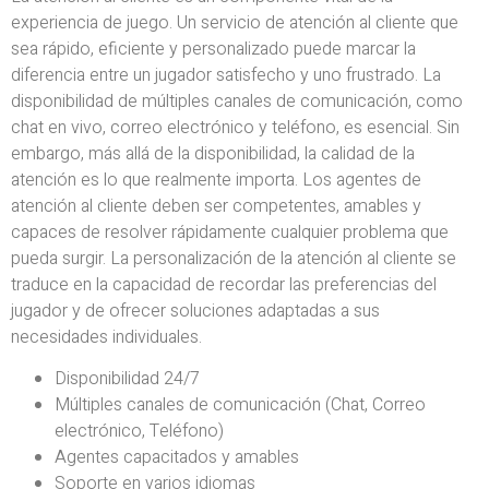
experiencia de juego. Un servicio de atención al cliente que
sea rápido, eficiente y personalizado puede marcar la
diferencia entre un jugador satisfecho y uno frustrado. La
disponibilidad de múltiples canales de comunicación, como
chat en vivo, correo electrónico y teléfono, es esencial. Sin
embargo, más allá de la disponibilidad, la calidad de la
atención es lo que realmente importa. Los agentes de
atención al cliente deben ser competentes, amables y
capaces de resolver rápidamente cualquier problema que
pueda surgir. La personalización de la atención al cliente se
traduce en la capacidad de recordar las preferencias del
jugador y de ofrecer soluciones adaptadas a sus
necesidades individuales.
Disponibilidad 24/7
Múltiples canales de comunicación (Chat, Correo
electrónico, Teléfono)
Agentes capacitados y amables
Soporte en varios idiomas