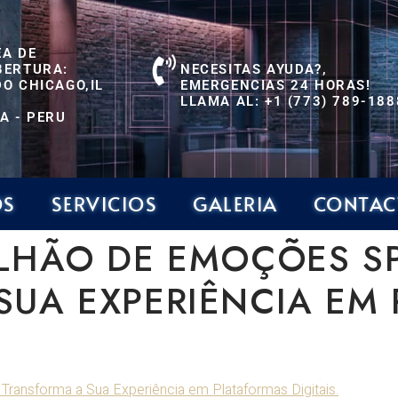
EA DE
BERTURA:
NECESITAS AYUDA?,
O CHICAGO,IL
EMERGENCIAS 24 HORAS!
LLAMA AL: +1 (773) 789-188
A - PERU
OS
SERVICIOS
GALERIA
CONTAC
ILHÃO DE EMOÇÕES 
SUA EXPERIÊNCIA EM
Transforma a Sua Experiência em Plataformas Digitais.