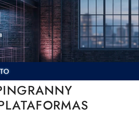
8
TO
SPINGRANNY
 PLATAFORMAS