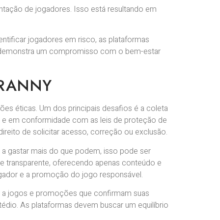
mentação de jogadores. Isso está resultando em
ntificar jogadores em risco, as plataformas
sso demonstra um compromisso com o bem-estar
GRANNY
s éticas. Um dos principais desafios é a coleta
e e em conformidade com as leis de proteção de
eito de solicitar acesso, correção ou exclusão.
s a gastar mais do que podem, isso pode ser
el e transparente, oferecendo apenas conteúdo e
ogador e a promoção do jogo responsável.
nas a jogos e promoções que confirmam suas
 tédio. As plataformas devem buscar um equilíbrio