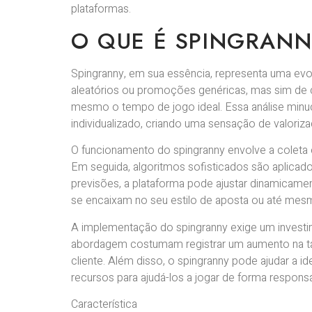
plataformas.
O QUE É SPINGRAN
Spingranny, em sua essência, representa uma evo
aleatórios ou promoções genéricas, mas sim de cr
mesmo o tempo de jogo ideal. Essa análise minu
individualizado, criando uma sensação de valoriz
O funcionamento do spingranny envolve a coleta 
Em seguida, algoritmos sofisticados são aplica
previsões, a plataforma pode ajustar dinamicame
se encaixam no seu estilo de aposta ou até mesm
A implementação do spingranny exige um investim
abordagem costumam registrar um aumento na tax
cliente. Além disso, o spingranny pode ajudar a 
recursos para ajudá-los a jogar de forma responsá
Característica