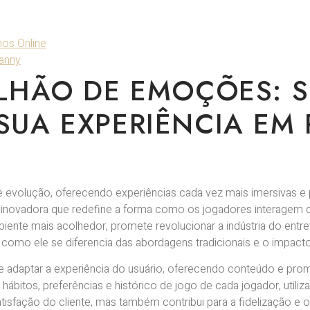
nos Online
ranny
ILHÃO DE EMOÇÕES: 
SUA EXPERIÊNCIA EM
te evolução, oferecendo experiências cada vez mais imersivas e
inovadora que redefine a forma como os jogadores interagem c
ente mais acolhedor, promete revolucionar a indústria do entret
, como ele se diferencia das abordagens tradicionais e o impac
e adaptar a experiência do usuário, oferecendo conteúdo e pro
ábitos, preferências e histórico de jogo de cada jogador, utili
atisfação do cliente, mas também contribui para a fidelização 