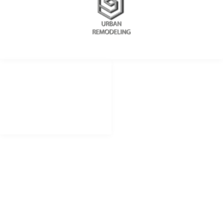
REDES SOCIALES
METODOS DE PAGO
remodelingurban
Cheque
Cash
@urbanremodeling
Zelle
@UrbanRemodeling
urbanedificaciones
CONTACTO LIMA PERU
+51 934 625 198
Peru
Calle Democracia 102 La Perla callao.
CONTACTO CHICAGO