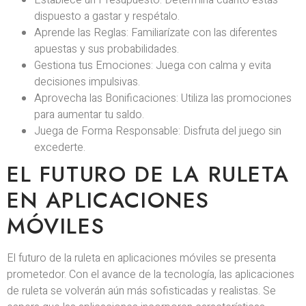
dispuesto a gastar y respétalo.
Aprende las Reglas: Familiarízate con las diferentes
apuestas y sus probabilidades.
Gestiona tus Emociones: Juega con calma y evita
decisiones impulsivas.
Aprovecha las Bonificaciones: Utiliza las promociones
para aumentar tu saldo.
Juega de Forma Responsable: Disfruta del juego sin
excederte.
EL FUTURO DE LA RULETA
EN APLICACIONES
MÓVILES
El futuro de la ruleta en aplicaciones móviles se presenta
prometedor. Con el avance de la tecnología, las aplicaciones
de ruleta se volverán aún más sofisticadas y realistas. Se