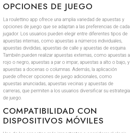
OPCIONES DE JUEGO
La roulettino app ofrece una amplia variedad de apuestas y
opciones de juego que se adaptan a las preferencias de cada
jugador. Los usuarios pueden elegir entre diferentes tipos de
apuestas internas, como apuestas a números individuales,
apuestas divididas, apuestas de calle y apuestas de esquina.
También pueden realizar apuestas externas, como apuestas a
rojo o negro, apuestas a par o impar, apuestas a alto o bajo, y
apuestas a docenas o columnas. Además, la aplicación
puede ofrecer opciones de juego adicionales, como
apuestas anunciadas, apuestas vecinas y apuestas de
carreras, que permiten a los usuarios diversificar su estrategia
de juego.
COMPATIBILIDAD CON
DISPOSITIVOS MÓVILES