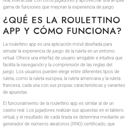
real, interactuar con otros jugadores y aprovechar una amplia
gama de funciones que mejoran la experiencia de juego.
¿QUÉ ES LA ROULETTINO
APP Y CÓMO FUNCIONA?
La roulettino app es una aplicación móvil diseñada para
simular la experiencia de juego de la ruleta en un entorno
virtual. Ofrece una interfaz de usuario amigable e intuitiva que
facilita la navegación y la comprensión de las reglas del
juego. Los usuarios pueden elegir entre diferentes tipos de
ruleta, como la ruleta europea, la ruleta americana y la ruleta
francesa, cada una con sus propias características y variantes
de apuestas.
El funcionamiento de la roulettino app es similar al de un
casino real. Los jugadores realizan sus apuestas en el tablero
virtual, y el resultado de cada tirada se determina mediante un
generador de números aleatorios (RNG) certificado, que