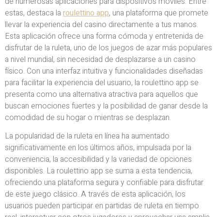
de numerosas aplicaciones para dispositivos móviles. Entre
estas, destaca la
roulettino app
, una plataforma que promete
llevar la experiencia del casino directamente a tus manos.
Esta aplicación ofrece una forma cómoda y entretenida de
disfrutar de la ruleta, uno de los juegos de azar más populares
a nivel mundial, sin necesidad de desplazarse a un casino
físico. Con una interfaz intuitiva y funcionalidades diseñadas
para facilitar la experiencia del usuario, la roulettino app se
presenta como una alternativa atractiva para aquellos que
buscan emociones fuertes y la posibilidad de ganar desde la
comodidad de su hogar o mientras se desplazan.
La popularidad de la ruleta en línea ha aumentado
significativamente en los últimos años, impulsada por la
conveniencia, la accesibilidad y la variedad de opciones
disponibles. La roulettino app se suma a esta tendencia,
ofreciendo una plataforma segura y confiable para disfrutar
de este juego clásico. A través de esta aplicación, los
usuarios pueden participar en partidas de ruleta en tiempo