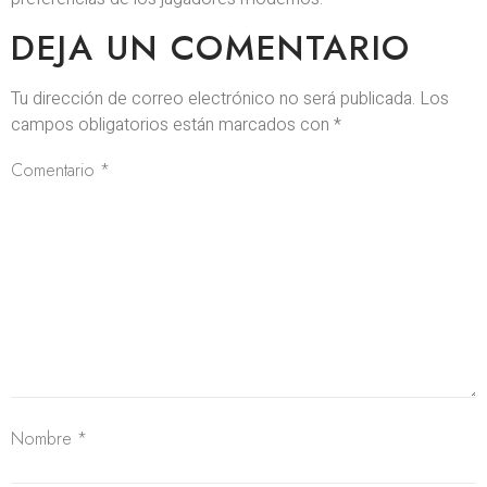
DEJA UN COMENTARIO
Tu dirección de correo electrónico no será publicada.
Los
campos obligatorios están marcados con
*
Comentario
*
Nombre
*