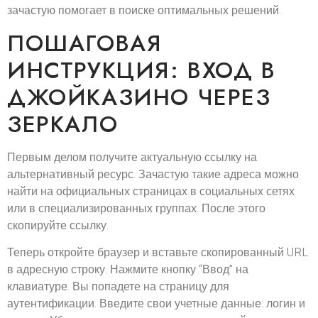
зачастую помогает в поиске оптимальных решений.
ПОШАГОВАЯ
ИНСТРУКЦИЯ: ВХОД В
ДЖОЙКАЗИНО ЧЕРЕЗ
ЗЕРКАЛО
Первым делом получите актуальную ссылку на
альтернативный ресурс. Зачастую такие адреса можно
найти на официальных страницах в социальных сетях
или в специализированных группах. После этого
скопируйте ссылку.
Теперь откройте браузер и вставьте скопированный URL
в адресную строку. Нажмите кнопку “Ввод” на
клавиатуре. Вы попадете на страницу для
аутентификации. Введите свои учетные данные: логин и