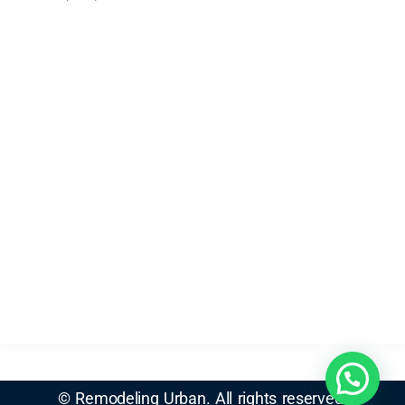
Whatsapp
Correo Eléctronico
Area de Cobertura
Todo Chicago
SERVICIOS DE REMODELACIÓN
Cocinas
Baños
Dormitorios
Casas
Patios
© Remodeling Urban. All rights reserved.