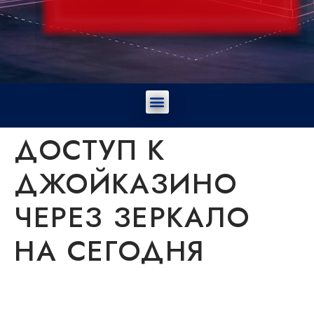
ДОСТУП К
ДЖОЙКАЗИНО
ЧЕРЕЗ ЗЕРКАЛО
НА СЕГОДНЯ