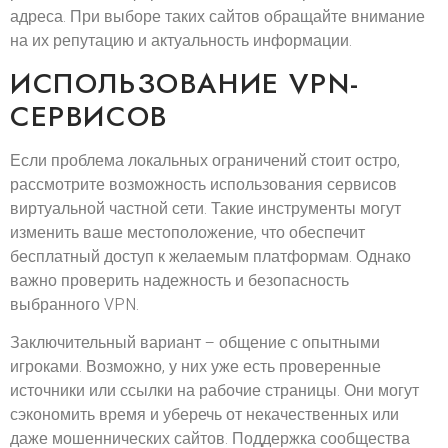
адреса. При выборе таких сайтов обращайте внимание
на их репутацию и актуальность информации.
ИСПОЛЬЗОВАНИЕ VPN-
СЕРВИСОВ
Если проблема локальных ограничений стоит остро,
рассмотрите возможность использования сервисов
виртуальной частной сети. Такие инструменты могут
изменить ваше местоположение, что обеспечит
бесплатный доступ к желаемым платформам. Однако
важно проверить надежность и безопасность
выбранного VPN.
Заключительный вариант – общение с опытными
игроками. Возможно, у них уже есть проверенные
источники или ссылки на рабочие страницы. Они могут
сэкономить время и уберечь от некачественных или
даже мошеннических сайтов. Поддержка сообщества