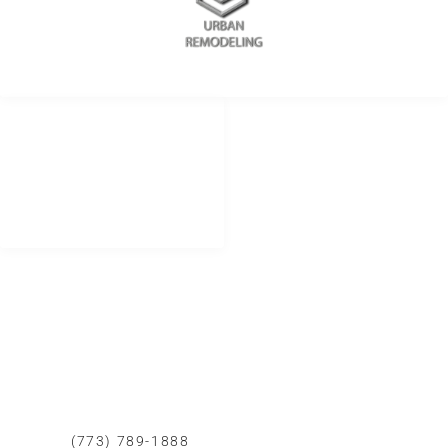
REDES SOCIALES
METODOS DE PAGO
remodelingurban
Cheque
Cash
@urbanremodeling
Zelle
@UrbanRemodeling
urbanedificaciones
CONTACTO LIMA PERU
+51 934 625 198
Peru
Calle Democracia 102 La Perla callao.
CONTACTO CHICAGO
(773) 789-1888