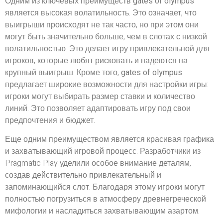
Одним из ключевых преимуществ
gates of olympus
является высокая волатильность. Это означает, что
выигрыши происходят не так часто, но при этом они
могут быть значительно больше, чем в слотах с низкой
волатильностью. Это делает игру привлекательной для
игроков, которые любят рисковать и надеются на
крупный выигрыш. Кроме того,
gates of olympus
предлагает широкие возможности для настройки игры:
игроки могут выбирать размер ставки и количество
линий. Это позволяет адаптировать игру под свои
предпочтения и бюджет.
Еще одним преимуществом является красивая графика
и захватывающий игровой процесс. Разработчики из
Pragmatic Play уделили особое внимание деталям,
создав действительно привлекательный и
запоминающийся слот. Благодаря этому игроки могут
полностью погрузиться в атмосферу древнегреческой
мифологии и насладиться захватывающим азартом.