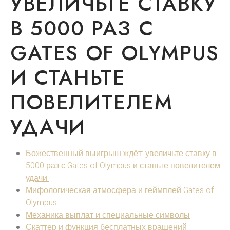
УВЕЛИЧЬТЕ СТАВКУ
В 5000 РАЗ С
GATES OF OLYMPUS
И СТАНЬТЕ
ПОВЕЛИТЕЛЕМ
УДАЧИ
Божественный выигрыш ждёт: увеличьте ставку в
5000 раз с Gates of Olympus и станьте повелителем
удачи.
Мифологическая атмосфера и геймплей Gates of
Olympus
Механика выплат и специальные символы
Скаттер и функция бесплатных вращений