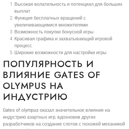
Высокая волатильность и потенциал для больших
выплат.
Функция бесплатных вращений с
увеличивающимися множителями.
Возможность покупки бонусной игры.
Красивая графика и захватывающий игровой
процесс.
Широкие возможности для настройки игры.
ПОПУЛЯРНОСТЬ И
ВЛИЯНИЕ GATES OF
OLYMPUS НА
ИНДУСТРИЮ
Gates of olympus
оказал значительное влияние на
индустрию азартных игр, вдохновив других
разработчиков на создание слотов с похожей механикой