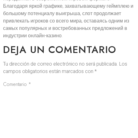
Благодаря яркой графике, захватывающему геймплею и
большому потенциалу выигрыша, слот продолжает
привлекать игроков со всего мира, оставаясь одним из
самых популярных и востребованных предложений в
индустрии онлайн-казино.
DEJA UN COMENTARIO
Tu dirección de correo electrónico no será publicada.
Los
campos obligatorios están marcados con
*
Comentario
*