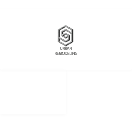
REDES SOCIALES
METODOS DE PAGO
remodelingurban
Cheque
Cash
@urbanremodeling
Zelle
@UrbanRemodeling
urbanedificaciones
CONTACTO LIMA PERU
+51 934 625 198