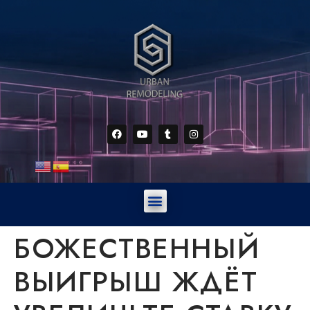
БОЖЕСТВЕННЫЙ
ВЫИГРЫШ ЖДЁТ