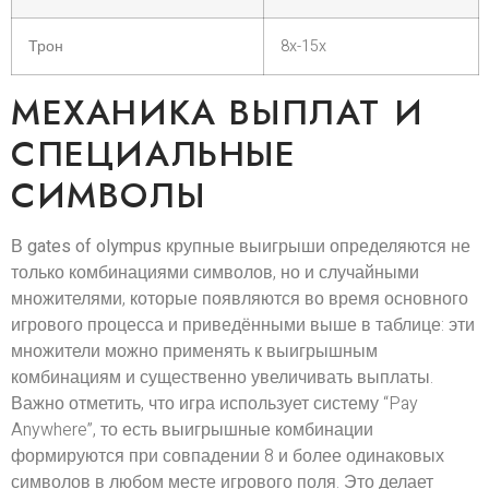
Трон
8x-15x
МЕХАНИКА ВЫПЛАТ И
СПЕЦИАЛЬНЫЕ
СИМВОЛЫ
В
gates of olympus
крупные выигрыши определяются не
только комбинациями символов, но и случайными
множителями, которые появляются во время основного
игрового процесса и приведёнными выше в таблице: эти
множители можно применять к выигрышным
комбинациям и существенно увеличивать выплаты.
Важно отметить, что игра использует систему “Pay
Anywhere”, то есть выигрышные комбинации
формируются при совпадении 8 и более одинаковых
символов в любом месте игрового поля. Это делает