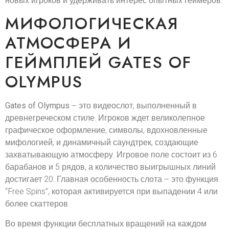
новых игроков и удерживать интерес опытных геймеров.
МИФОЛОГИЧЕСКАЯ
АТМОСФЕРА И
ГЕЙМПЛЕЙ GATES OF
OLYMPUS
Gates of Olympus
– это видеослот, выполненный в
древнегреческом стиле. Игроков ждет великолепное
графическое оформление, символы, вдохновленные
мифологией, и динамичный саундтрек, создающие
захватывающую атмосферу. Игровое поле состоит из 6
барабанов и 5 рядов, а количество выигрышных линий
достигает 20. Главная особенность слота – это функция
“Free Spins”, которая активируется при выпадении 4 или
более скаттеров.
Во время функции бесплатных вращений на каждом