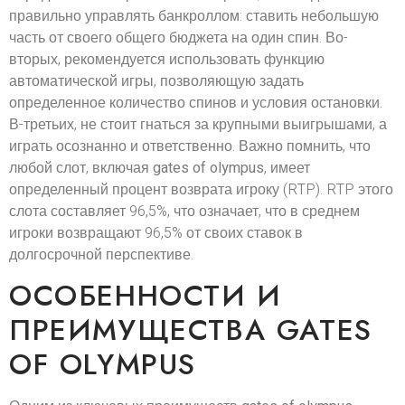
правильно управлять банкроллом: ставить небольшую
часть от своего общего бюджета на один спин. Во-
вторых, рекомендуется использовать функцию
автоматической игры, позволяющую задать
определенное количество спинов и условия остановки.
В-третьих, не стоит гнаться за крупными выигрышами, а
играть осознанно и ответственно. Важно помнить, что
любой слот, включая
gates of olympus
, имеет
определенный процент возврата игроку (RTP). RTP этого
слота составляет 96,5%, что означает, что в среднем
игроки возвращают 96,5% от своих ставок в
долгосрочной перспективе.
ОСОБЕННОСТИ И
ПРЕИМУЩЕСТВА GATES
OF OLYMPUS