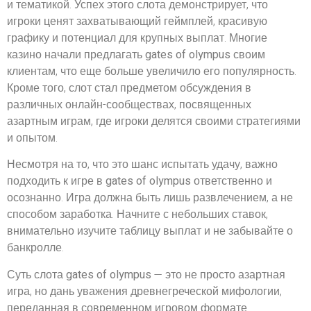
и тематикой. Успех этого слота демонстрирует, что
игроки ценят захватывающий геймплей, красивую
графику и потенциал для крупных выплат. Многие
казино начали предлагать
gates of olympus
своим
клиентам, что еще больше увеличило его популярность.
Кроме того, слот стал предметом обсуждения в
различных онлайн-сообществах, посвященных
азартным играм, где игроки делятся своими стратегиями
и опытом.
Несмотря на то, что это шанс испытать удачу, важно
подходить к игре в
gates of olympus
ответственно и
осознанно. Игра должна быть лишь развлечением, а не
способом заработка. Начните с небольших ставок,
внимательно изучите таблицу выплат и не забывайте о
банкролле.
Суть слота
gates of olympus
— это не просто азартная
игра, но дань уважения древнегреческой мифологии,
переданная в современном игровом формате.