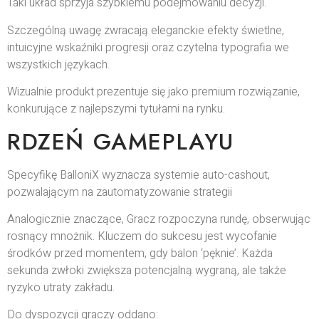
Taki układ sprzyja szybkiemu podejmowaniu decyzji.
Szczególną uwagę zwracają eleganckie efekty świetlne,
intuicyjne wskaźniki progresji oraz czytelna typografia we
wszystkich językach.
Wizualnie produkt prezentuje się jako premium rozwiązanie,
konkurujące z najlepszymi tytułami na rynku.
RDZEŃ GAMEPLAYU
Specyfikę BalloniX wyznacza systemie auto-cashout,
pozwalającym na zautomatyzowanie strategii
Analogicznie znaczące, Gracz rozpoczyna rundę, obserwując
rosnący mnożnik. Kluczem do sukcesu jest wycofanie
środków przed momentem, gdy balon ‘pęknie’. Każda
sekunda zwłoki zwiększa potencjalną wygraną, ale także
ryzyko utraty zakładu.
Do dyspozycji graczy oddano: