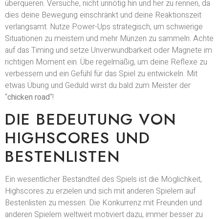
überqueren. Versuche, nicht unnötig hin und her zu rennen, da
dies deine Bewegung einschränkt und deine Reaktionszeit
verlangsamt. Nutze Power-Ups strategisch, um schwierige
Situationen zu meistern und mehr Münzen zu sammeln. Achte
auf das Timing und setze Unverwundbarkeit oder Magnete im
richtigen Moment ein. Übe regelmäßig, um deine Reflexe zu
verbessern und ein Gefühl für das Spiel zu entwickeln. Mit
etwas Übung und Geduld wirst du bald zum Meister der
“
chicken road
“!
DIE BEDEUTUNG VON
HIGHSCORES UND
BESTENLISTEN
Ein wesentlicher Bestandteil des Spiels ist die Möglichkeit,
Highscores zu erzielen und sich mit anderen Spielern auf
Bestenlisten zu messen. Die Konkurrenz mit Freunden und
anderen Spielern weltweit motiviert dazu, immer besser zu