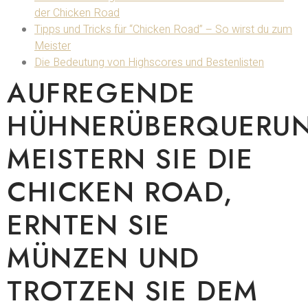
der Chicken Road
Tipps und Tricks für “Chicken Road” – So wirst du zum
Meister
Die Bedeutung von Highscores und Bestenlisten
AUFREGENDE
HÜHNERÜBERQUERU
MEISTERN SIE DIE
CHICKEN ROAD,
ERNTEN SIE
MÜNZEN UND
TROTZEN SIE DEM