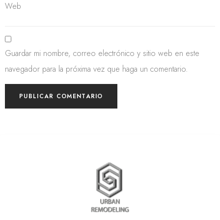
Web
Guardar mi nombre, correo electrónico y sitio web en este
navegador para la próxima vez que haga un comentario.