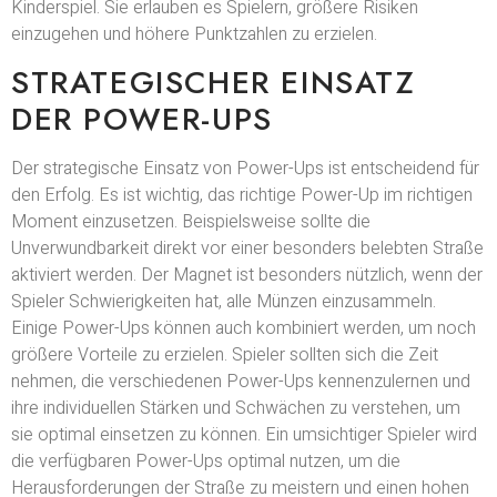
Kinderspiel. Sie erlauben es Spielern, größere Risiken
einzugehen und höhere Punktzahlen zu erzielen.
STRATEGISCHER EINSATZ
DER POWER-UPS
Der strategische Einsatz von Power-Ups ist entscheidend für
den Erfolg. Es ist wichtig, das richtige Power-Up im richtigen
Moment einzusetzen. Beispielsweise sollte die
Unverwundbarkeit direkt vor einer besonders belebten Straße
aktiviert werden. Der Magnet ist besonders nützlich, wenn der
Spieler Schwierigkeiten hat, alle Münzen einzusammeln.
Einige Power-Ups können auch kombiniert werden, um noch
größere Vorteile zu erzielen. Spieler sollten sich die Zeit
nehmen, die verschiedenen Power-Ups kennenzulernen und
ihre individuellen Stärken und Schwächen zu verstehen, um
sie optimal einsetzen zu können. Ein umsichtiger Spieler wird
die verfügbaren Power-Ups optimal nutzen, um die
Herausforderungen der Straße zu meistern und einen hohen