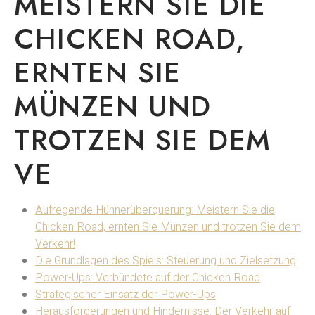
MEISTERN SIE DIE
CHICKEN ROAD,
ERNTEN SIE
MÜNZEN UND
TROTZEN SIE DEM
VE
Aufregende Hühnerüberquerung: Meistern Sie die
Chicken Road, ernten Sie Münzen und trotzen Sie dem
Verkehr!
Die Grundlagen des Spiels: Steuerung und Zielsetzung
Power-Ups: Verbündete auf der Chicken Road
Strategischer Einsatz der Power-Ups
Herausforderungen und Hindernisse: Der Verkehr auf