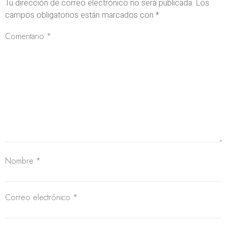
Tu dirección de correo electrónico no será publicada.
Los
campos obligatorios están marcados con
*
Comentario
*
Nombre
*
Correo electrónico
*