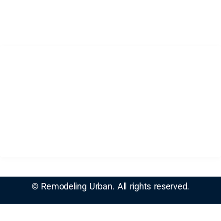
Correo Eléctronico
Area de Cobertura
Todo Chicago
SERVICIOS DE REMODELACIÓN
Cocinas
Baños
Dormitorios
Casas
Patios
© Remodeling Urban. All rights reserved.