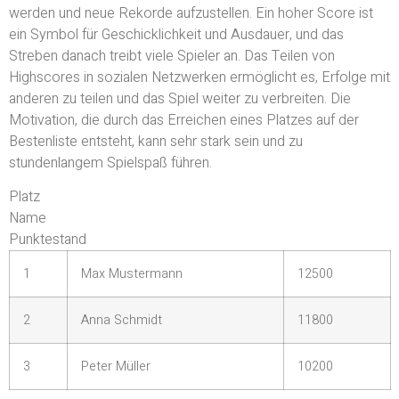
werden und neue Rekorde aufzustellen. Ein hoher Score ist
ein Symbol für Geschicklichkeit und Ausdauer, und das
Streben danach treibt viele Spieler an. Das Teilen von
Highscores in sozialen Netzwerken ermöglicht es, Erfolge mit
anderen zu teilen und das Spiel weiter zu verbreiten. Die
Motivation, die durch das Erreichen eines Platzes auf der
Bestenliste entsteht, kann sehr stark sein und zu
stundenlangem Spielspaß führen.
Platz
Name
Punktestand
1
Max Mustermann
12500
2
Anna Schmidt
11800
3
Peter Müller
10200