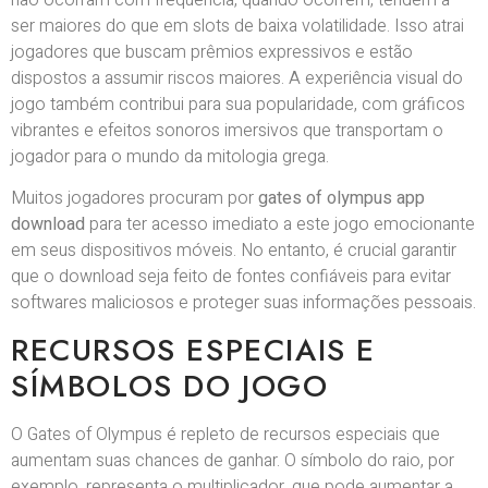
ser maiores do que em slots de baixa volatilidade. Isso atrai
jogadores que buscam prêmios expressivos e estão
dispostos a assumir riscos maiores. A experiência visual do
jogo também contribui para sua popularidade, com gráficos
vibrantes e efeitos sonoros imersivos que transportam o
jogador para o mundo da mitologia grega.
Muitos jogadores procuram por
gates of olympus app
download
para ter acesso imediato a este jogo emocionante
em seus dispositivos móveis. No entanto, é crucial garantir
que o download seja feito de fontes confiáveis para evitar
softwares maliciosos e proteger suas informações pessoais.
RECURSOS ESPECIAIS E
SÍMBOLOS DO JOGO
O Gates of Olympus é repleto de recursos especiais que
aumentam suas chances de ganhar. O símbolo do raio, por
exemplo, representa o multiplicador, que pode aumentar a