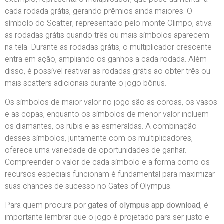
cada rodada grátis, gerando prêmios ainda maiores. O
símbolo do Scatter, representado pelo monte Olimpo, ativa
as rodadas grátis quando três ou mais símbolos aparecem
na tela. Durante as rodadas grátis, o multiplicador crescente
entra em ação, ampliando os ganhos a cada rodada. Além
disso, é possível reativar as rodadas grátis ao obter três ou
mais scatters adicionais durante o jogo bônus.
Os símbolos de maior valor no jogo são as coroas, os vasos
e as copas, enquanto os símbolos de menor valor incluem
os diamantes, os rubis e as esmeraldas. A combinação
desses símbolos, juntamente com os multiplicadores,
oferece uma variedade de oportunidades de ganhar.
Compreender o valor de cada símbolo e a forma como os
recursos especiais funcionam é fundamental para maximizar
suas chances de sucesso no Gates of Olympus.
Para quem procura por
gates of olympus app download
, é
importante lembrar que o jogo é projetado para ser justo e