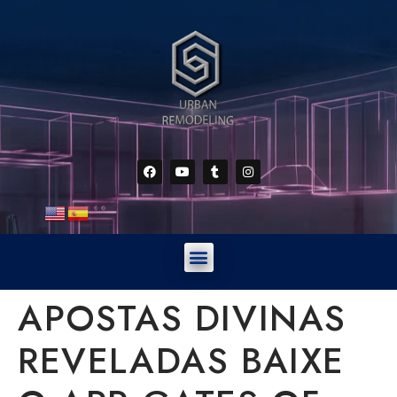
APOSTAS DIVINAS
REVELADAS BAIXE