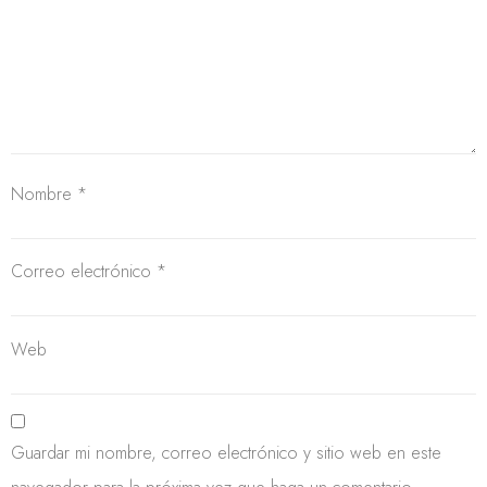
Nombre
*
Correo electrónico
*
Web
Guardar mi nombre, correo electrónico y sitio web en este