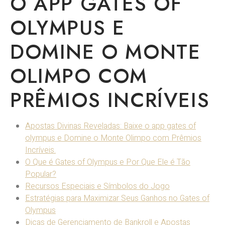
O APP GATES OF
OLYMPUS E
DOMINE O MONTE
OLIMPO COM
PRÊMIOS INCRÍVEIS
Apostas Divinas Reveladas: Baixe o app gates of
olympus e Domine o Monte Olimpo com Prêmios
Incríveis.
O Que é Gates of Olympus e Por Que Ele é Tão
Popular?
Recursos Especiais e Símbolos do Jogo
Estratégias para Maximizar Seus Ganhos no Gates of
Olympus
Dicas de Gerenciamento de Bankroll e Apostas