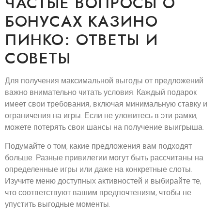
ЧАСТЫЕ ВОПРОСЫ О
БОНУСАХ КАЗИНО
ПИНКО: ОТВЕТЫ И
СОВЕТЫ
Для получения максимальной выгоды от предложений
важно внимательно читать условия. Каждый подарок
имеет свои требования, включая минимальную ставку и
ограничения на игры. Если не уложитесь в эти рамки,
можете потерять свои шансы на получение выигрыша.
Подумайте о том, какие предложения вам подходят
больше. Разные привилегии могут быть рассчитаны на
определенные игры или даже на конкретные слоты.
Изучите меню доступных активностей и выбирайте те,
что соответствуют вашим предпочтениям, чтобы не
упустить выгодные моменты.