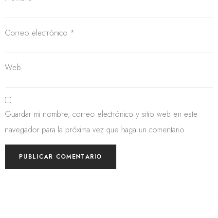
Correo electrónico
*
Web
Guardar mi nombre, correo electrónico y sitio web en este
navegador para la próxima vez que haga un comentario.