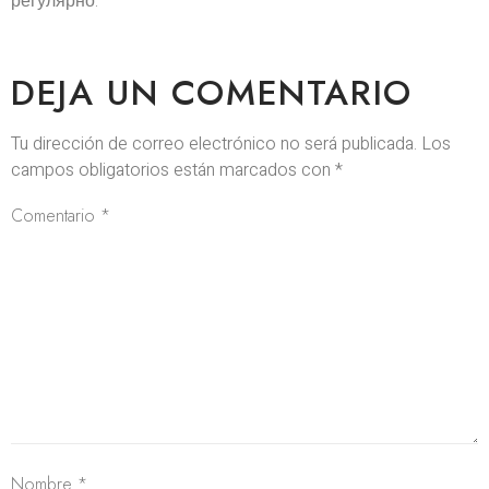
регулярно.
DEJA UN COMENTARIO
Tu dirección de correo electrónico no será publicada.
Los
campos obligatorios están marcados con
*
Comentario
*
Nombre
*