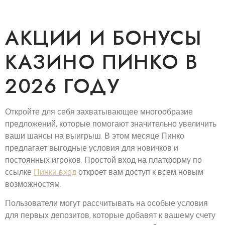
АКЦИИ И БОНУСЫ
КАЗИНО ПИНКО В
2026 ГОДУ
Откройте для себя захватывающее многообразие
предложений, которые помогают значительно увеличить
ваши шансы на выигрыш. В этом месяце Пинко
предлагает выгодные условия для новичков и
постоянных игроков. Простой вход на платформу по
ссылке
Пинки вход
откроет вам доступ к всем новым
возможностям.
Пользователи могут рассчитывать на особые условия
для первых депозитов, которые добавят к вашему счету