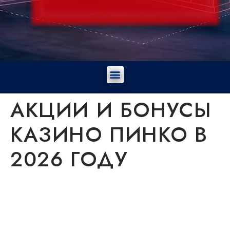
АКЦИИ И БОНУСЫ
КАЗИНО ПИНКО В
2026 ГОДУ