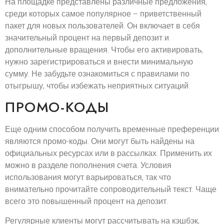
На площадке представлены различные предложения,
среди которых самое популярное – приветственный
пакет для новых пользователей. Он включает в себя
значительный процент на первый депозит и
дополнительные вращения. Чтобы его активировать,
нужно зарегистрироваться и внести минимальную
сумму. Не забудьте ознакомиться с правилами по
отыгрышу, чтобы избежать неприятных ситуаций.
ПРОМО-КОДЫ
Еще одним способом получить временные преференции
являются промо-коды. Они могут быть найдены на
официальных ресурсах или в рассылках. Применить их
можно в разделе пополнения счета. Условия
использования могут варьироваться, так что
внимательно прочитайте сопроводительный текст. Чаще
всего это повышенный процент на депозит.
Регулярные клиенты могут рассчитывать на кэшбэк,