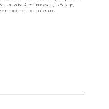
azar online. A contínua evolução do jogo,
te e emocionante por muitos anos.