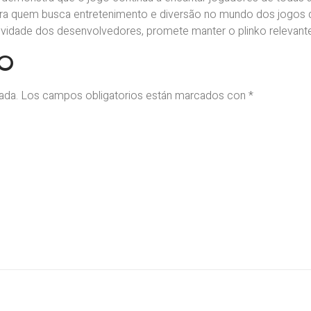
 quem busca entretenimento e diversão no mundo dos jogos de 
atividade dos desenvolvedores, promete manter o plinko relevan
IO
ada.
Los campos obligatorios están marcados con
*