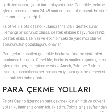
girdikten sonra, işlemi tamamlayabilirsiniz. Genellikle, çekme
işlemi tamamlanması 24-48 saat arasında olur, ancak bu süre
her zaman aynı değildir.
7slot ve 7 slots casino, kullanıcılarına 24/7 destek sunar.
Herhangi bir sorunuz olursa, destek ekibine başvurabilirsiniz.
Destek ekibi, size hızlı ve etkin bir şekilde yardımcı olur ve
sorununuzun çözüldüğünü onaylar.
Para çekme saatleri genellikle banka ve ödeme sistemleri
tarafından belirlenir. Genellikle, banka iş saatleri dışında çekme
işlemlerini gerçekleştiremezsiniz. Ancak, 7slot ve 7 slots
casino, kullanıcılarına her zaman en iyi para çekme deneyimi
sunmak için çaba gösterir.
PARA ÇEKME YOLLARI
7slots Casino üzerinden para çekmek için en hızlı ve güvenli
yolları kullanmanız önemlidir. İlk adım, 7slots giriş sayfasından