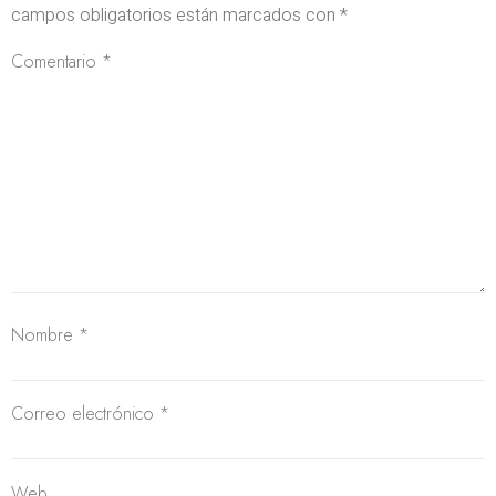
campos obligatorios están marcados con
*
Comentario
*
Nombre
*
Correo electrónico
*
Web