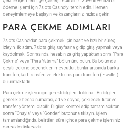
çekme işlemlerini gerçekleştirebilirsiniz. Güvenli ve hızlı bir
ödeme işlemi için 7slots Casino’yı tercih edin. Hemen
deneyimlemeye başlayın ve kazançlarınızı hızlıca çekin.
PARA ÇEKME ADIMLARI
7slots Casino’dan para çekmek için basit ve hızlı bir süreç
izleyin. İlk adım, 7slots giriş sayfasına gidip giriş yapmak veya
kaydolmak. Sonrasında, hesabınıza giriş yaptıktan sonra “Para
Çekme” veya “Para Yatırma” bölümünü bulun. Bu bölümde
çeşitli çekme seçenekleri mevcuttur, bunlar arasında banka
transferi, kart transferi ve elektronik para transferi (e-wallet)
bulunmaktadır.
Para çekme işlemi için gerekli bilgileri doldurun. Bu bilgiler
genellikle hesap numarası, ad ve soyad, çekilecek tutar ve
transfer yöntemi olabilir. Bilgileri kontrol edip tamamladıktan
sonra “Onayla” veya “Gönder” butonuna tıklayın. İşlem
tamamlandığında, belirtilen süre içinde para çekme işleminiz
gerçekleştirilecektir.