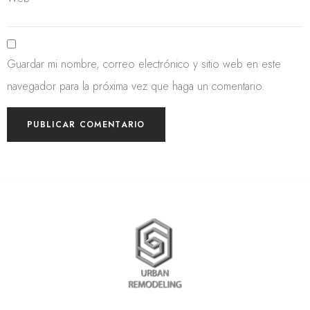
Guardar mi nombre, correo electrónico y sitio web en este
navegador para la próxima vez que haga un comentario.