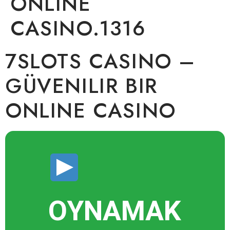
ONLINE
CASINO.1316
7SLOTS CASINO –
GÜVENILIR BIR
ONLINE CASINO
OYNAMAK