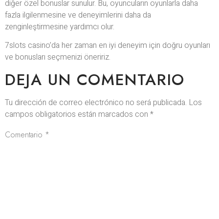
diğer özel bonuslar sunulur. Bu, oyuncuların oyunlarla daha
fazla ilgilenmesine ve deneyimlerini daha da
zenginleştirmesine yardımcı olur.
7slots casino’da her zaman en iyi deneyim için doğru oyunları
ve bonusları seçmenizi öneririz.
DEJA UN COMENTARIO
Tu dirección de correo electrónico no será publicada.
Los
campos obligatorios están marcados con
*
Comentario
*