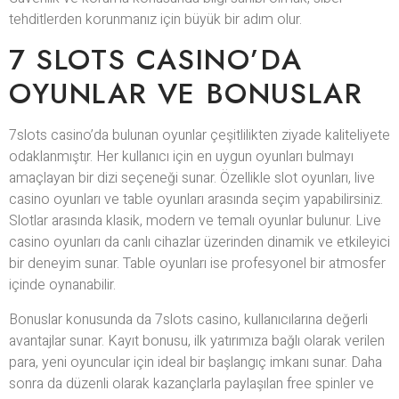
tehditlerden korunmanız için büyük bir adım olur.
7 SLOTS CASINO’DA
OYUNLAR VE BONUSLAR
7slots casino’da bulunan oyunlar çeşitlilikten ziyade kaliteliyete
odaklanmıştır. Her kullanıcı için en uygun oyunları bulmayı
amaçlayan bir dizi seçeneği sunar. Özellikle slot oyunları, live
casino oyunları ve table oyunları arasında seçim yapabilirsiniz.
Slotlar arasında klasik, modern ve temalı oyunlar bulunur. Live
casino oyunları da canlı cihazlar üzerinden dinamik ve etkileyici
bir deneyim sunar. Table oyunları ise profesyonel bir atmosfer
içinde oynanabilir.
Bonuslar konusunda da 7slots casino, kullanıcılarına değerli
avantajlar sunar. Kayıt bonusu, ilk yatırımıza bağlı olarak verilen
para, yeni oyuncular için ideal bir başlangıç imkanı sunar. Daha
sonra da düzenli olarak kazançlarla paylaşılan free spinler ve