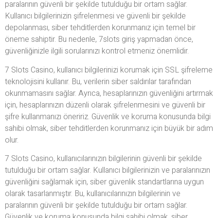
paralarının güvenli bir şekilde tutulduğu bir ortam sağlar.
Kullanıcı bilgilerinizin şifrelenmesi ve güvenli bir şekilde
depolanması, siber tehditlerden korunmanız için temel bir
öneme sahiptir. Bu nedenle, 7slots giriş yapmadan önce,
güvenliğinizle ilgili sorularınızı kontrol etmeniz önemlidir.
7 Slots Casino, kullanıcı bilgilerinizi korumak için SSL şifreleme
teknolojisini kullanır. Bu, verilerin siber saldırılar tarafından
okunmamasını sağlar. Ayrıca, hesaplarınızın güvenliğini artırmak
için, hesaplarınızın düzenli olarak şifrelenmesini ve güvenli bir
şifre kullanmanızı öneririz. Güvenlik ve koruma konusunda bilgi
sahibi olmak, siber tehditlerden korunmanız için büyük bir adım
olur.
7 Slots Casino, kullanıcılarınızın bilgilerinin güvenli bir şekilde
tutulduğu bir ortam sağlar. Kullanıcı bilgilerinizin ve paralarınızın
güvenliğini sağlamak için, siber güvenlik standartlarına uygun
olarak tasarlanmıştır. Bu, kullanıcılarınızın bilgilerinin ve
paralarının güvenli bir şekilde tutulduğu bir ortam sağlar.
Güvenlik ve koruma konusunda bilgi sahibi olmak, siber