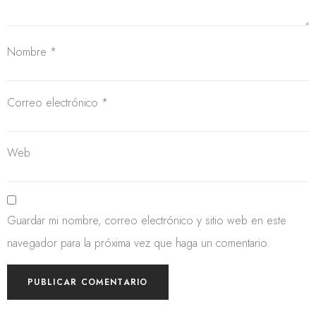
Nombre
*
Correo electrónico
*
Web
Guardar mi nombre, correo electrónico y sitio web en este
navegador para la próxima vez que haga un comentario.