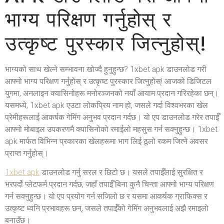
भाग्य परिक्षण गर्नुहोस् र
उत्कृष्ट पुरस्कार जित्नुहोस्!
भाग्यको साथ खेल्ने सम्भावना खोज्दै हुनुहुन्छ? 1xbet apk डाउनलोड गरी
आफ्नो भाग्य परिक्षण गर्नुहोस् र उत्कृष्ट पुरस्कार जित्नुहोस्! आजको डिजिटल
युगमा, अनलाइन क्यासिनोहरू मनोरञ्जनको नयाँ आयाम प्रदान गरिरहेका छन्।
यसमध्ये, 1xbet apk एउटा लोकप्रिय नाम हो, जसले गर्दा विश्वभरका खेल
प्रेमीहरूलाई आकर्षक गेमिंग अनुभव प्रदान गर्दछ। यो एप डाउनलोड गरेर तपाईँ
आफ्नो मोबाइल उपकरणमै क्यासिनोको रमाईलो महसुस गर्न सक्नुहुन्छ। 1xbet
apk मार्फत विभिन्न प्रकारका खेलहरूमा भाग लिई ठूलो रकम जित्ने अवसर
प्राप्त गर्नुहोस्।
1xbet apk
डाउनलोड गर्नु सरल र छिटो छ। यसले तपाईँलाई सुरक्षित र
भरपर्दो प्लेटफर्म प्रदान गर्दछ, जहाँ तपाईँ बिना कुनै चिन्ता आफ्नो भाग्य परिक्षण
गर्न सक्नुहुन्छ। यो एप प्रयोग गर्न सजिलो छ र यसमा आकर्षक ग्राफिक्स र
उत्कृष्ट ध्वनि प्रभावहरू छन्, जसले तपाईँको गेमिंग अनुभवलाई अझै रमाइलो
बनाउँछ।