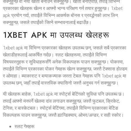
सक्नुहुन्छ वा नयाँ खाता बनाउन सक्नुहुन्छ। खाता बनाएपछि, तपाईं विभिन्न
प्रकारका खेलहरू खेल्न र आफ्नो भाग्य परिक्षण गर्न तयार हुनुहुन्छ। 1xbet
apk प्रयोग गर्दा, तपाईंले विभिन्न आकर्षक बोनस र प्रवर्द्धनको लाभ लिन
सक्नुहुन्छ, जसले तपाईंको जित्ने सम्भावनालाई बढाउँछ।
1XBET APK मा उपलब्ध खेलहरू
1xbet apk मा विभिन्न प्रकारका खेलहरू उपलब्ध छन्, जसले सबै प्रकारका
खेलाडीहरूलाई आकर्षित गर्दछ। स्लट खेलहरूमा, तपाईंले विभिन्न
विषयवस्तुहरू र सुविधाहरूसँगै अनेक विकल्पहरू पाउन सक्नुहुन्छ। पोकरमा,
तपाईंले विभिन्न प्रकारका पोकर गेमहरू खेल्न सक्नुहुन्छ, जस्तै टेक्सास होल्डम
र ओमाहा। ब्याकाराट र ब्ल्याकज्याक जस्ता टेबल गेमहरू पनि 1xbet apk मा
उपलब्ध छन्, जहाँ तपाईं वास्तविक क्यासिनो जस्तै अनुभव गर्न सक्नुहुन्छ।
यी खेलहरू बाहेक, 1xbet apk मा स्पोर्ट्स बेटिंगको सुविधा पनि उपलब्ध छ।
तपाईं आफ्नो मनपर्ने खेलमा दांव लगाउन सक्नुहुन्छ, जस्तै फुटबल, क्रिकेट,
टेनिस, र बास्केटबल। स्पोर्ट्स बेटिंगमा, तपाईंले विभिन्न प्रकारका बेटिङ
विकल्पहरू पाउन सक्नुहुन्छ, जस्तै ह्यान्डिक्याप, ओभर/अन्डर, र सही स्कोर।
स्लट गेमहरू