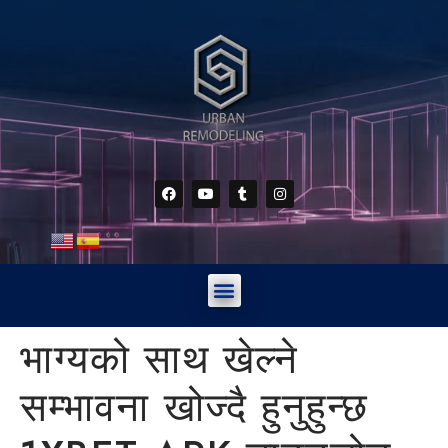
भाग्यको साथ खेल्ने
सम्भावना खोज्दै हुनुहुन्छ