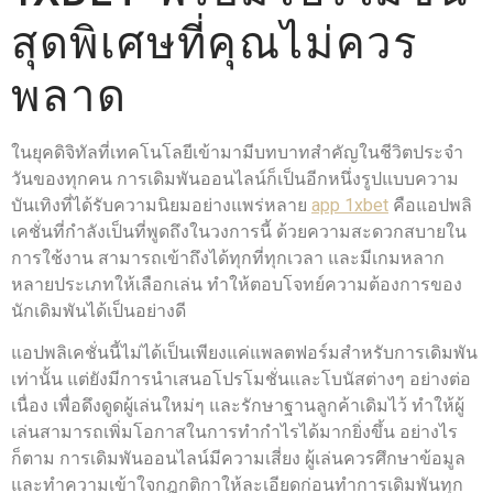
สุดพิเศษที่คุณไม่ควร
พลาด
ในยุคดิจิทัลที่เทคโนโลยีเข้ามามีบทบาทสำคัญในชีวิตประจำ
วันของทุกคน การเดิมพันออนไลน์ก็เป็นอีกหนึ่งรูปแบบความ
บันเทิงที่ได้รับความนิยมอย่างแพร่หลาย
app 1xbet
คือแอปพลิ
เคชั่นที่กำลังเป็นที่พูดถึงในวงการนี้ ด้วยความสะดวกสบายใน
การใช้งาน สามารถเข้าถึงได้ทุกที่ทุกเวลา และมีเกมหลาก
หลายประเภทให้เลือกเล่น ทำให้ตอบโจทย์ความต้องการของ
นักเดิมพันได้เป็นอย่างดี
แอปพลิเคชั่นนี้ไม่ได้เป็นเพียงแค่แพลตฟอร์มสำหรับการเดิมพัน
เท่านั้น แต่ยังมีการนำเสนอโปรโมชั่นและโบนัสต่างๆ อย่างต่อ
เนื่อง เพื่อดึงดูดผู้เล่นใหม่ๆ และรักษาฐานลูกค้าเดิมไว้ ทำให้ผู้
เล่นสามารถเพิ่มโอกาสในการทำกำไรได้มากยิ่งขึ้น อย่างไร
ก็ตาม การเดิมพันออนไลน์มีความเสี่ยง ผู้เล่นควรศึกษาข้อมูล
และทำความเข้าใจกฎกติกาให้ละเอียดก่อนทำการเดิมพันทุก