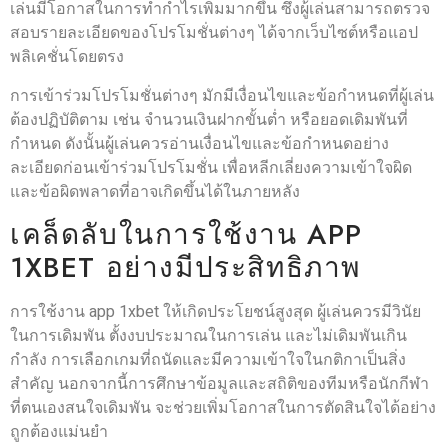
เล่นมีโอกาสในการทำกำไรเพิ่มมากขึ้น ซึ่งผู้เล่นสามารถตรวจ
สอบรายละเอียดของโปรโมชั่นต่างๆ ได้จากเว็บไซต์หรือแอป
พลิเคชั่นโดยตรง
การเข้าร่วมโปรโมชั่นต่างๆ มักมีเงื่อนไขและข้อกำหนดที่ผู้เล่น
ต้องปฏิบัติตาม เช่น จำนวนเงินฝากขั้นต่ำ หรือยอดเดิมพันที่
กำหนด ดังนั้นผู้เล่นควรอ่านเงื่อนไขและข้อกำหนดอย่าง
ละเอียดก่อนเข้าร่วมโปรโมชั่น เพื่อหลีกเลี่ยงความเข้าใจผิด
และข้อผิดพลาดที่อาจเกิดขึ้นได้ในภายหลัง
เคล็ดลับในการใช้งาน APP
1XBET อย่างมีประสิทธิภาพ
การใช้งาน
app 1xbet
ให้เกิดประโยชน์สูงสุด ผู้เล่นควรมีวินัย
ในการเดิมพัน ตั้งงบประมาณในการเล่น และไม่เดิมพันเกิน
กำลัง การเลือกเกมที่ถนัดและมีความเข้าใจในกติกาเป็นสิ่ง
สำคัญ นอกจากนี้การศึกษาข้อมูลและสถิติของทีมหรือนักกีฬา
ที่ตนเองสนใจเดิมพัน จะช่วยเพิ่มโอกาสในการตัดสินใจได้อย่าง
ถูกต้องแม่นยำ