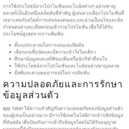
การใช้ประโยชน์จากโปรโมชั่นและโบนัสต่างๆ อย่างชาญ
ฉลาดก็เป็นอีกหนึ่งเคล็ดลับที่สำคัญ ผู้เล่นควรเลือกโปรโมชั่นที่
เหมาะสมกับสไตล์การเล่นของตนเอง และอ่านเงื่อนไขและข้อ
กำหนดอย่างละเอียดก่อนเข้าร่วมโปรโมชั่น เพื่อให้ได้รับ
ประโยชน์สูงสุดจากการเดิมพัน
ตั้งงบประมาณในการเล่นและยึดมั่น
เลือกเกมที่ถนัดและมีความเข้าใจในกติกา
ศึกษาข้อมูลและสถิติของทีมหรือนักกีฬาที่สนใจ
ใช้ประโยชน์จากโปรโมชั่นและโบนัสอย่างชาญฉลาด
มีสติและควบคุมอารมณ์ในการเดิมพัน
ความปลอดภัยและการรักษา
ข้อมูลส่วนตัว
app 1xbet
ให้ความสำคัญกับความปลอดภัยของข้อมูลส่วนตัว
ของผู้เล่นเป็นอย่างมาก มีการใช้เทคโนโลยีการเข้ารหัสข้อมูล
ที่ทันสมัย เพื่อป้องกันการเข้าถึงข้อมูลโดยไม่ได้รับอนุญาต