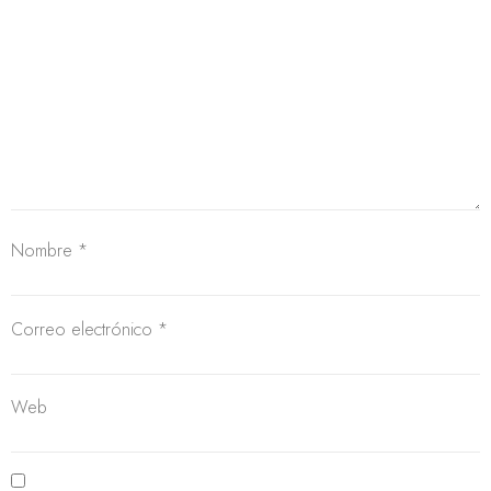
Nombre
*
Correo electrónico
*
Web