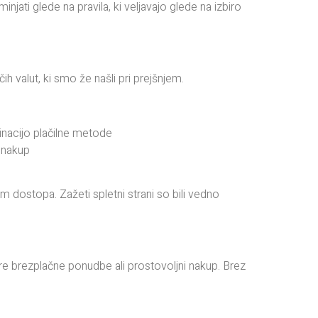
jati glede na pravila, ki veljavajo glede na izbiro
h valut, ki smo že našli pri prejšnjem.
inacijo plačilne metode
a nakup
m dostopa. Zažeti spletni strani so bili vedno
gre brezplačne ponudbe ali prostovoljni nakup. Brez