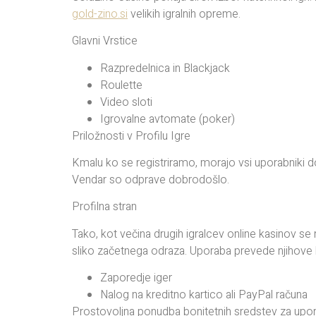
gold-zino.si
velikih igralnih opreme.
Glavni Vrstice
Razpredelnica in Blackjack
Roulette
Video sloti
Igrovalne avtomate (poker)
Priložnosti v Profilu Igre
Kmalu ko se registriramo, morajo vsi uporabniki dob
Vendar so odprave dobrodošlo.
Profilna stran
Tako, kot večina drugih igralcev online kasinov se
sliko začetnega odraza. Uporaba prevede njihove l
Zaporedje iger
Nalog na kreditno kartico ali PayPal računa
Prostovoljna ponudba bonitetnih sredstev za upor