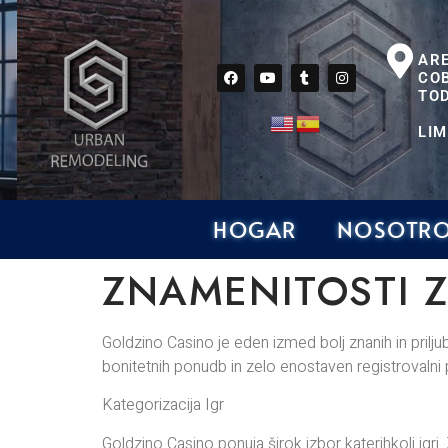
AR
CO
TOD
LIM
HOGAR
NOSOTR
ZNAMENITOSTI Z
Goldzino Casino je eden izmed bolj znanih in priljub
bonitetnih ponudb in zelo enostaven registrovalni
Kategorizacija Igr
Goldzino Casino ponuja širok izbor katerihkoli igri