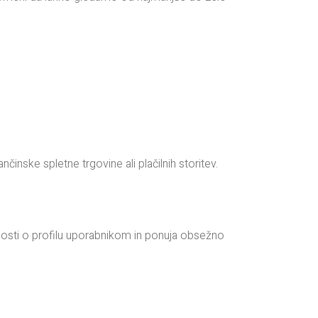
inske spletne trgovine ali plačilnih storitev.
bnosti o profilu uporabnikom in ponuja obsežno