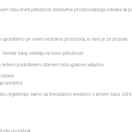
rvem času imeti priložnost dobavitve prostovoljnega odseka ali 
hko uporabimo pri vsem seznamu proizvoda, ki nam je že poznan.
Vendar tukaj veleblju na novo priložnost
širšem podrobnem izbirnem listu igralcev vključno:
ličine.
ga sredstva
lahko registrirajo samo za brezplačno sredstvo v prvem času. Od 
etode uporabnik