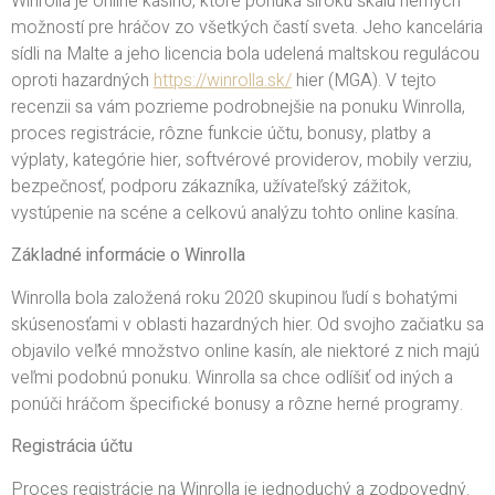
Winrolla je online kasíno, ktoré ponúka širokú škálu herných
možností pre hráčov zo všetkých častí sveta. Jeho kancelária
sídli na Malte a jeho licencia bola udelená maltskou regulácou
oproti hazardných
https://winrolla.sk/
hier (MGA). V tejto
recenzii sa vám pozrieme podrobnejšie na ponuku Winrolla,
proces registrácie, rôzne funkcie účtu, bonusy, platby a
výplaty, kategórie hier, softvérové providerov, mobily verziu,
bezpečnosť, podporu zákazníka, užívateľský zážitok,
vystúpenie na scéne a celkovú analýzu tohto online kasína.
Základné informácie o Winrolla
Winrolla bola založená roku 2020 skupinou ľudí s bohatými
skúsenosťami v oblasti hazardných hier. Od svojho začiatku sa
objavilo veľké množstvo online kasín, ale niektoré z nich majú
veľmi podobnú ponuku. Winrolla sa chce odlíšiť od iných a
ponúči hráčom špecifické bonusy a rôzne herné programy.
Registrácia účtu
Proces registrácie na Winrolla je jednoduchý a zodpovedný.