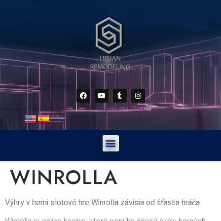
WINROLLA
Výhry v herni slotové hre Winrolla závisia od šťastia hráča