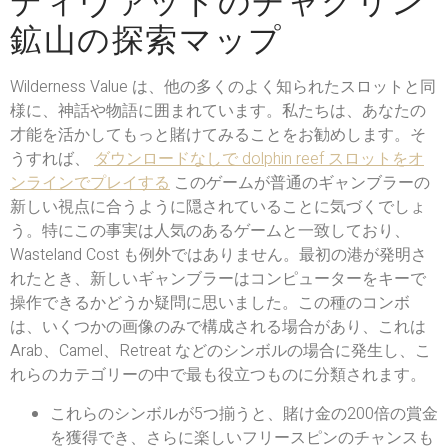
ディヴァッドのチャグリン
鉱山の探索マップ
Wilderness Value は、他の多くのよく知られたスロットと同
様に、神話や物語に囲まれています。私たちは、あなたの
才能を活かしてもっと賭けてみることをお勧めします。そ
うすれば、
ダウンロードなしで dolphin reef スロットをオ
ンラインでプレイする
このゲームが普通のギャンブラーの
新しい視点に合うように隠されていることに気づくでしょ
う。特にこの事実は人気のあるゲームと一致しており、
Wasteland Cost も例外ではありません。最初の港が発明さ
れたとき、新しいギャンブラーはコンピューターをキーで
操作できるかどうか疑問に思いました。この種のコンボ
は、いくつかの画像のみで構成される場合があり、これは
Arab、Camel、Retreat などのシンボルの場合に発生し、こ
れらのカテゴリーの中で最も役立つものに分類されます。
これらのシンボルが5つ揃うと、賭け金の200倍の賞金
を獲得でき、さらに楽しいフリースピンのチャンスも